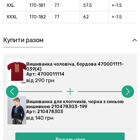
XXL
170-181
77
57.5
+-1.5
XXXL
170-182
77
62
+-1.5
Купити разом
Вишиванка чоловіча, бордова 470001111-
039(4)
Арт: 4700011114
від 290 грн
Вишиванка для хлопчиків, чорна з синьою
вишивкою 210478303-199
Арт: 210478303
від 140 грн
Детальніше