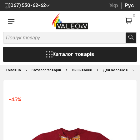
Укр
Рус
(067) 530-62-62
0
Каталог товарів
Головна
Каталог товарів
Вишиванки
Для чоловіків
В
-45%