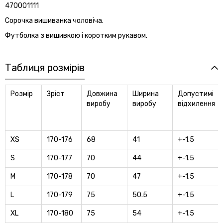
470001111
Сорочка вишиванка чоловіча.
Футболка з вишивкою і коротким рукавом.
Таблиця розмірів
Розмір
Зріст
Довжина
Ширина
Допустимі
виробу
виробу
відхилення
XS
170-176
68
41
+-1.5
S
170-177
70
44
+-1.5
M
170-178
70
47
+-1.5
L
170-179
75
50.5
+-1.5
XL
170-180
75
54
+-1.5