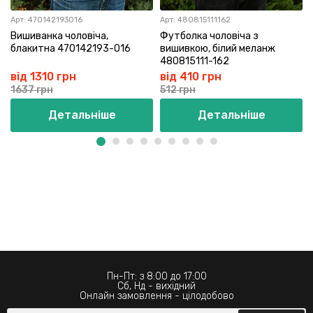
Арт:
470142193016
Арт:
480815111162
Вишиванка чоловіча,
Футболка чоловіча з
блакитна 470142193-016
вишивкою, білий меланж
480815111-162
від 1310 грн
від 410 грн
1637 грн
512 грн
Детальніше
Детальніше
Пн-Пт: з 8:00 до 17:00
Сб, Нд - вихідний
Онлайн замовлення - цілодобово