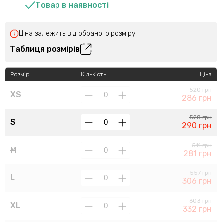
Товар в наявності
Ціна залежить від обраного розміру!
Таблиця розмірів
Розмір
Кількість
Ціна
520 грн
XS
286 грн
528 грн
S
290 грн
511 грн
M
281 грн
557 грн
L
306 грн
603 грн
XL
332 грн