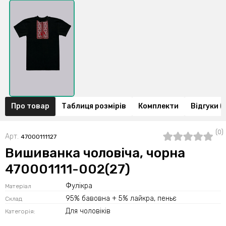
Про товар
Таблиця розмірів
Комплекти
Відгуки (
(0)
Арт.
47000111127
Вишиванка чоловіча, чорна
470001111-002(27)
Фулікра
Матеріал
95% бавовна + 5% лайкра, пеньє
Склад
Для чоловіків
Категорія: