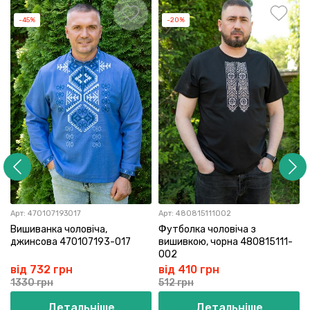
-45%
-20%
Арт:
470107193017
Арт:
480815111002
Вишиванка чоловіча,
Футболка чоловіча з
джинсова 470107193-017
вишивкою, чорна 480815111-
002
від 732 грн
від 410 грн
1330 грн
512 грн
Детальніше
Детальніше