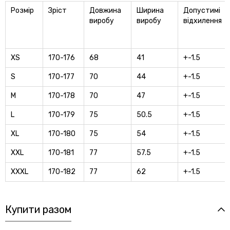
Розмір
Зріст
Довжина
Ширина
Допустимі
виробу
виробу
відхилення
XS
170-176
68
41
+-1.5
S
170-177
70
44
+-1.5
M
170-178
70
47
+-1.5
L
170-179
75
50.5
+-1.5
XL
170-180
75
54
+-1.5
XXL
170-181
77
57.5
+-1.5
XXXL
170-182
77
62
+-1.5
Купити разом