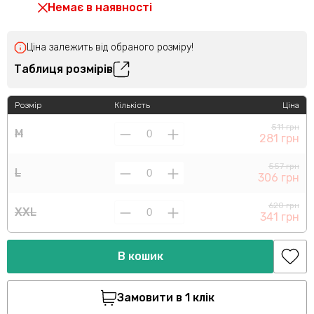
Немає в наявності
Ціна залежить від обраного розміру!
Таблиця розмірів
Розмір
Кількість
Ціна
511 грн
M
281 грн
557 грн
L
306 грн
620 грн
XXL
341 грн
В кошик
Замовити в 1 клік