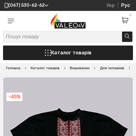
Укр
Рус
(067) 530-62-62
0
Каталог товарів
Головна
Каталог товарів
Вишиванки
Для чоловіків
В
-45%