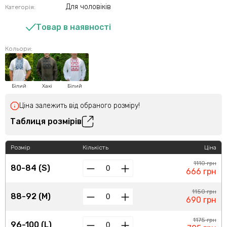
Для чоловіків
Категорія:
Товар в наявності
Кольори:
Білий
Хакі
Білий
Ціна залежить від обраного розміру!
Таблиця розмірів
Розмір
Кількість
Ціна
1110 грн
80-84 (S)
666 грн
1150 грн
88-92 (M)
690 грн
1175 грн
96-100 (L)