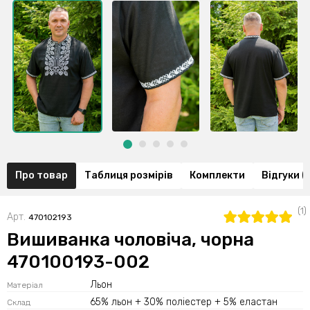
Про товар
Таблиця розмірів
Комплекти
Відгуки (1
(1)
Арт.
470102193
Вишиванка чоловіча, чорна
470100193-002
Льон
Матеріал
65% льон + 30% поліестер + 5% еластан
Склад