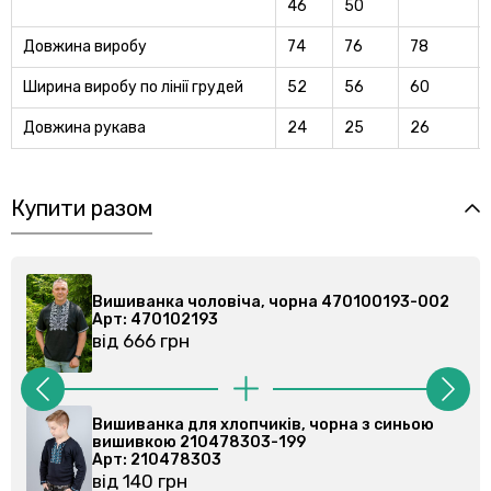
46
50
Довжина виробу
74
76
78
Ширина виробу по лінії грудей
52
56
60
Довжина рукава
24
25
26
Купити разом
рна 470100193-002
Вишиванка чоловіча, чорна 47
Арт: 470102193
від 666 грн
, чорна з синьою
Вишиванка дитяча, чорна з си
9
вишивкою 210476303-199
Арт: 210476303
від 152 грн