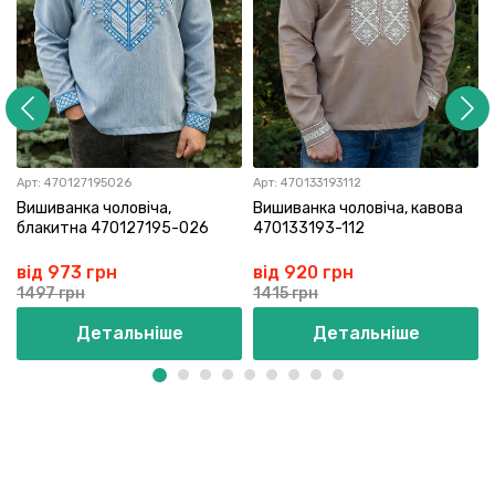
Арт:
470127195026
Арт:
470133193112
Вишиванка чоловіча,
Вишиванка чоловіча, кавова
блакитна 470127195-026
470133193-112
від 973 грн
від 920 грн
1497 грн
1415 грн
Детальніше
Детальніше