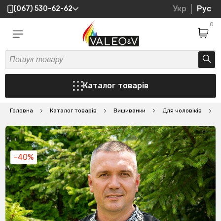
Укр
Рус
(067) 530-62-62
0
Каталог товарів
Головна
Каталог товарів
Вишиванки
Для чоловіків
В
-40%