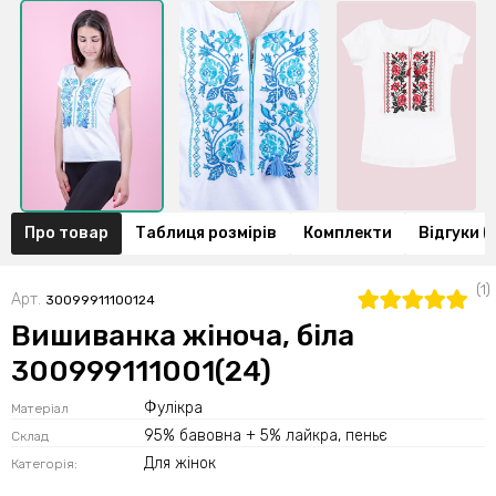
Про товар
Таблиця розмірів
Комплекти
Відгуки (1
(1)
Арт.
30099911100124
Вишиванка жіноча, біла
300999111001(24)
Фулікра
Матеріал
95% бавовна + 5% лайкра, пеньє
Склад
Для жінок
Категорія: