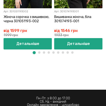
Арт:
301051193002
Арт:
301074193001
Жіноча сорочка з вишивкою,
Вишиванка жіноча, біла
чорна 301051193-002
301074193-001
від 1599 грн
від 1546 грн
1999 грн
1933 грн
Детальніше
Детальніше
Пн-Пт: з 8:00 до 17:00
Сб, Нд - вихідний
Онлайн замовлення - цілодобово