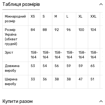
Таблиця розмірів
Міжнародний
XS
S
M
L
XL
XXL
X
розмір
Розмір
84
88
92
96
100
104
1
Україна
(обхват
грудей)
Зріст
158-
158-
158-
158-
158-
158-
1
164
164
164
164
164
164
1
Довжина
53
54
56
59
59
65
6
виробу
Ширина
33
36
38
38
47
51
5
виробу
Купити разом