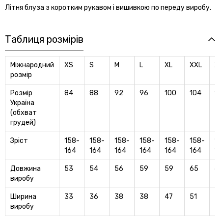
Літня блуза з коротким рукавом і вишивкою по переду виробу.
Таблиця розмірів
Міжнародний
XS
S
M
L
XL
XXL
X
розмір
Розмір
84
88
92
96
100
104
1
Україна
(обхват
грудей)
Зріст
158-
158-
158-
158-
158-
158-
1
164
164
164
164
164
164
1
Довжина
53
54
56
59
59
65
6
виробу
Ширина
33
36
38
38
47
51
5
виробу