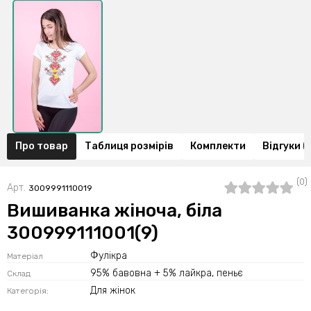
Про товар
Таблиця розмірів
Комплекти
Відгуки (
(0)
Арт.
3009991110019
Вишиванка жіноча, біла
300999111001(9)
Фулікра
Матеріал
95% бавовна + 5% лайкра, пеньє
Склад
Для жінок
Категорія: