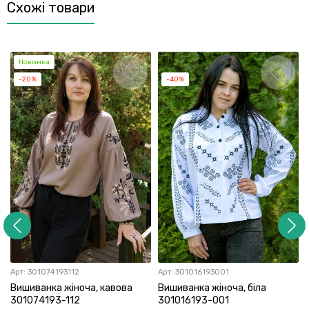
Схожі товари
Новинка
-20%
-40%
Арт:
301074193112
Арт:
301016193001
Вишиванка жіноча, кавова
Вишиванка жіноча, біла
301074193-112
301016193-001