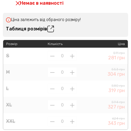
Немає в наявності
Ціна залежить від обраного розміру!
Таблиця розмірів
Розмір
Кількість
Ціна
511 грн
S
281 грн
553 грн
M
304 грн
580 грн
L
319 грн
594 грн
XL
327 грн
624 грн
XXL
343 грн