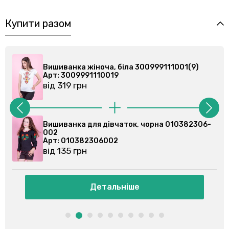
Купити разом
ванка жіноча, біла 300999111001(9)
Вишиванка 
 3009991110019
Арт: 3009
319 грн
від 319 гр
ванка для дівчаток, чорна 010382306-
Вишиванка 
002
: 010382306002
Арт: 0103
135 грн
від 146 гр
Детальніше