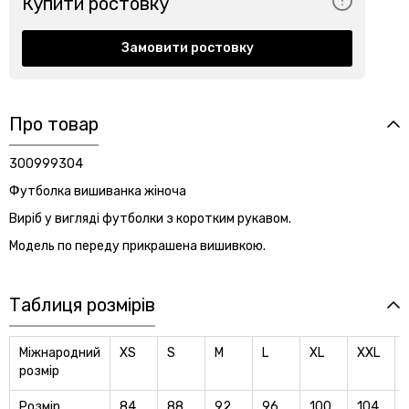
Купити ростовку
Замовити ростовку
Про товар
300999304
Футболка вишиванка жіноча
Виріб у вигляді футболки з коротким рукавом.
Модель по переду прикрашена вишивкою.
Таблиця розмірів
Міжнародний
XS
S
M
L
XL
XXL
розмір
Розмір
84
88
92
96
100
104