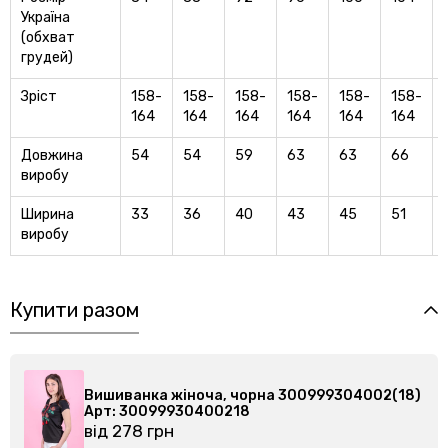
Україна
(обхват
грудей)
Зріст
158-
158-
158-
158-
158-
158-
164
164
164
164
164
164
Довжина
54
54
59
63
63
66
виробу
Ширина
33
36
40
43
45
51
виробу
Купити разом
18)
Вишиванка жіноча, чорна 300999304002(18)
Арт: 30099930400218
від 278 грн