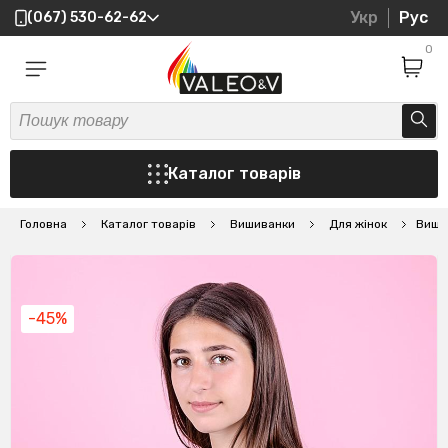
Укр
Рус
(067) 530-62-62
0
Каталог товарів
Головна
Каталог товарів
Вишиванки
Для жінок
Виши
-45%