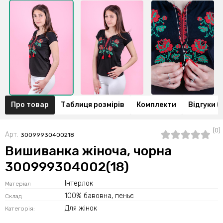
Про товар
Таблиця розмірів
Комплекти
Відгуки (
(0)
Арт.
30099930400218
Вишиванка жіноча, чорна
300999304002(18)
Інтерлок
Матеріал
100% бавовна, пеньє
Склад
Для жінок
Категорія: