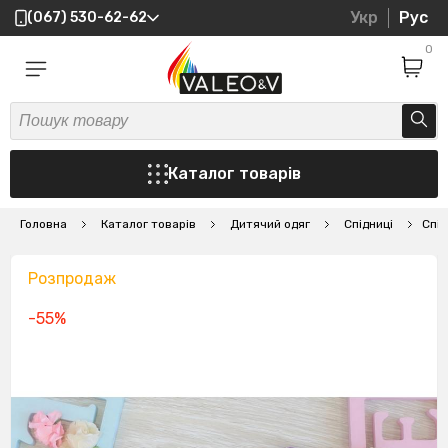
Укр
Рус
(067) 530-62-62
0
Каталог товарів
Головна
Каталог товарів
Дитячий одяг
Спідниці
Спід
Розпродаж
-55%