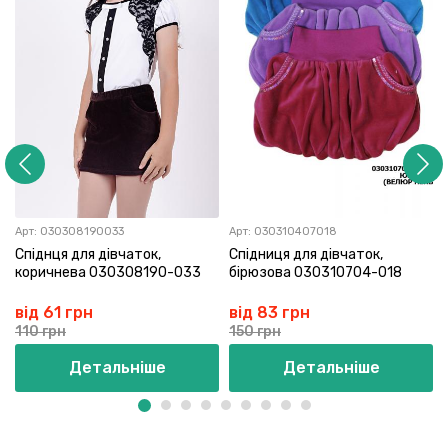
Арт:
030308190033
Арт:
030310407018
Спіднця для дівчаток,
Спідниця для дівчаток,
коричнева 030308190-033
бірюзова 030310704-018
від 61 грн
від 83 грн
110 грн
150 грн
Детальніше
Детальніше