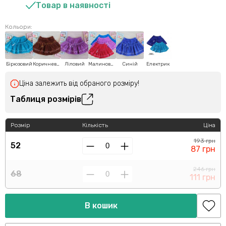
Товар в наявності
Кольори:
Бірюзовий
Коричневий
Ліловий
Малиновий
Синій
Електрик
Ціна залежить від обраного розміру!
Таблиця розмірів
Розмір
Кількість
Ціна
193 грн
52
87 грн
246 грн
68
111 грн
В кошик