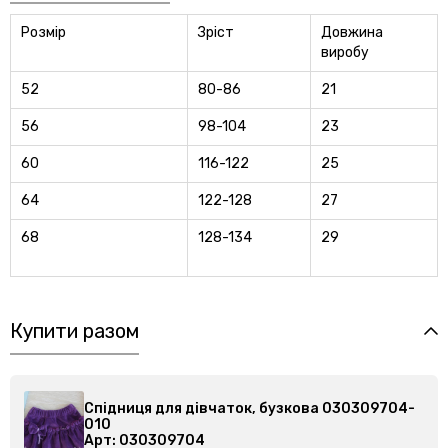
Розмір
Зріст
Довжина
виробу
52
80-86
21
56
98-104
23
60
116-122
25
64
122-128
27
68
128-134
29
Купити разом
Спідниця для дівчаток, бузкова 030309704-
010
Арт: 030309704