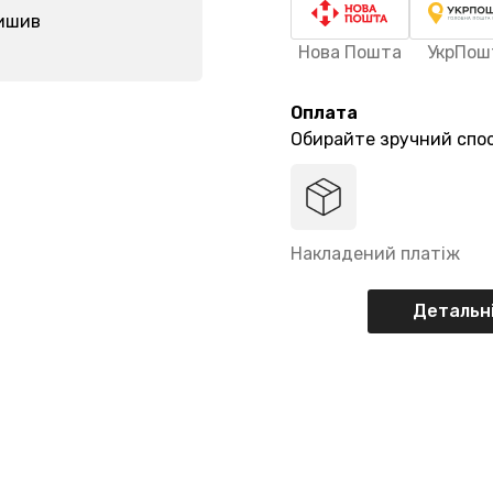
лишив
Нова Пошта
УкрПош
Оплата
Обирайте зручний спос
Накладений платіж
Детальні