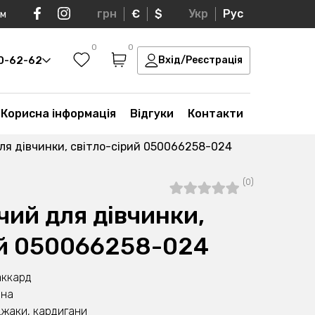
грн
€
$
Укр
Рус
ом
0
0
30-62-62
Вхід/Реєстрація
Корисна інформація
Відгуки
Контакти
я дівчинки, світло-сірий 050066258-024
(0)
ий для дівчинки,
ий 050066258-024
аккард
вна
джаки, кардигани