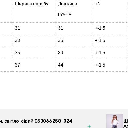
Ширина виробу
Довжина
+/-
рукава
31
31
+-1.5
33
35
+-1.5
35
39
+-1.5
37
44
+-1.5
и, світло-сірий 050066258-024
Ш
А