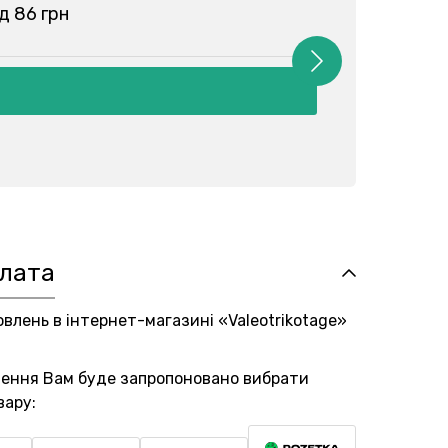
ід 86 грн
плата
овлень в інтернет-магазині «Valeotrikotage»
лення Вам буде запропоновано вибрати
вару: