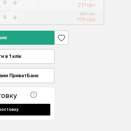
211 грн
255 грн
178 грн
шик
 в 1 клік
ами ПриватБанк
товку
ростовку