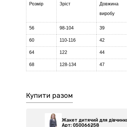
Розмір
Зріст
Довжина
виробу
56
98-104
39
60
110-116
42
64
122
44
68
128-134
47
Купити разом
0205-027
Жакет дитячий для дівчинк
Арт: 050066258