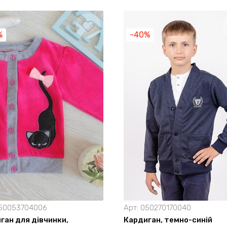
%
-40%
50053704006
Арт:
050270170040
ган для дівчинки,
Кардиган, темно-синій