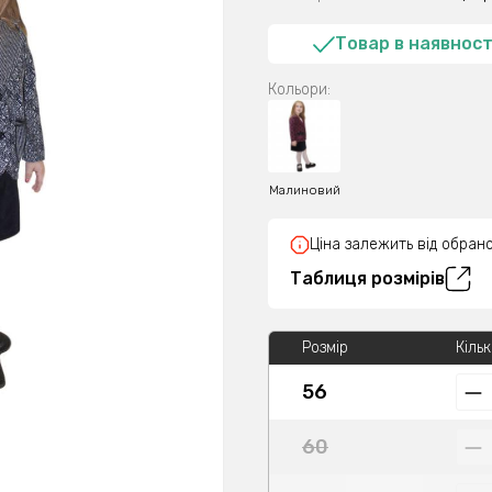
Товар в наявност
Кольори:
Малиновий
Ціна залежить від обрано
Таблиця розмірів
Розмір
Кільк
56
60