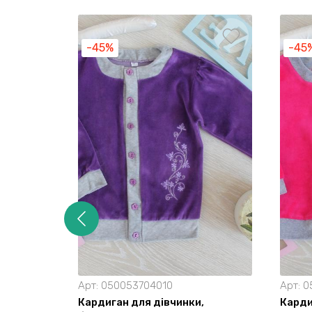
-45%
-45
Арт:
050053704010
Арт:
0
Кардиган для дівчинки,
Карди