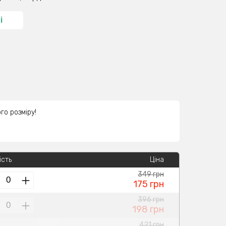
і
го розміру!
ість
Ціна
349 грн
175 грн
396 грн
198 грн
421 грн