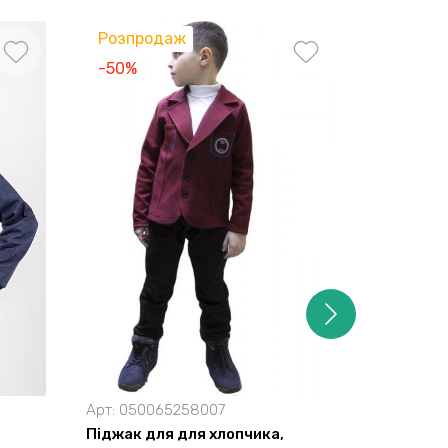
Розпродаж
-50%
-45%
Арт:
050065258007
Арт:
0504
Піджак для для хлопчика,
Кардиган