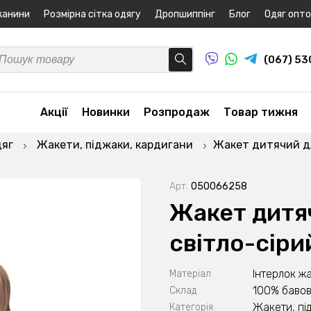
канини
Розмірна сітка одягу
Дропшиппінг
Блог
Одяг опт
(067) 5
Акції
Новинки
Розпродаж
Товар тижня
дяг
Жакети, піджаки, кардигани
Жакет дитячий дл
Арт.
050066258
Жакет дитяч
світло-сір
Інтерлок ж
Матеріал
100% баво
Склад
Жакети, пі
Категорія: