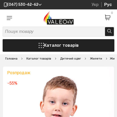
Укр
Рус
(067) 530-62-62
0
Каталог товарів
Головна
Каталог товарів
Дитячий одяг
Жилети
Жиле
Розпродаж
-55%