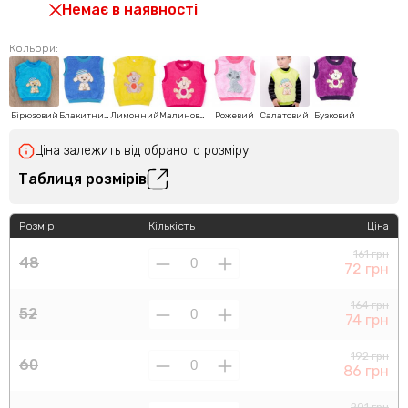
Немає в наявності
Кольори:
Бірюзовий
Блакитний
Лимонний
Малиновий
Рожевий
Салатовий
Бузковий
Ціна залежить від обраного розміру!
Таблиця розмірів
Розмір
Кількість
Ціна
161 грн
48
72 грн
164 грн
52
74 грн
192 грн
60
86 грн
201 грн