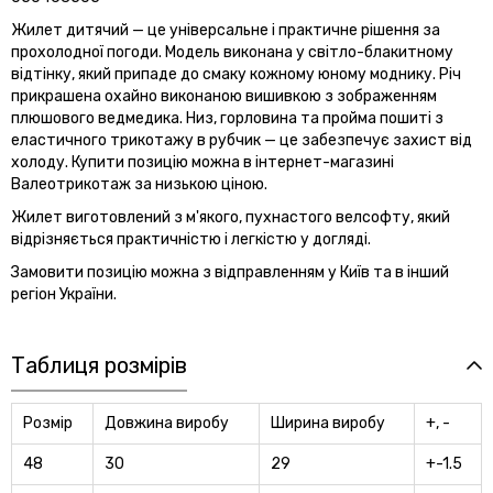
Жилет дитячий — це універсальне і практичне рішення за
прохолодної погоди. Модель виконана у світло-блакитному
відтінку, який припаде до смаку кожному юному моднику. Річ
прикрашена охайно виконаною вишивкою з зображенням
плюшового ведмедика. Низ, горловина та пройма пошиті з
еластичного трикотажу в рубчик — це забезпечує захист від
холоду. Купити позицію можна в інтернет-магазині
Валеотрикотаж за низькою ціною.
Жилет виготовлений з м'якого, пухнастого велсофту, який
відрізняється практичністю і легкістю у догляді.
Замовити позицію можна з відправленням у Київ та в інший
регіон України.
Таблиця розмірів
Розмір
Довжина виробу
Ширина виробу
+, -
48
30
29
+-1.5