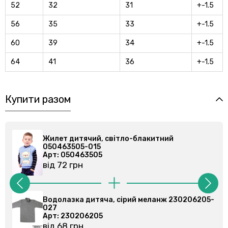
52
32
31
+-1.5
56
35
33
+-1.5
60
39
34
+-1.5
64
41
36
+-1.5
Купити разом
Жилет дитячий, світло-блакитний
050463505-015
Арт: 050463505
від 72 грн
Водолазка дитяча, сірий меланж 230206205-
027
Арт: 230206205
від 68 грн