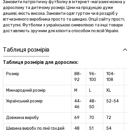
Замовити патріотичну футболку в інтернет-магазині можна у
дорослому та дитячому розмірі. Ціни на продукцію дуже
дешеві, якість висока. Замовити одяг гуртом чи в роздріб у
вітчизняного виробника просто та швидко. Опції сайту прості,
доступні. Футболки з українською символікою та інші товари
доставляють зручним для клієнта способом по всій Україні.
Таблиця розмірів
Таблиця розмірів для дорослих:
Розмір
88-
96-
104-
1
92
100
108
Міжнародний розмір
M
L
XL
2
Український розмір
44-
48-
52-54
5
46
50
Довжина виробу
69
70
72
7
Ширина виробу по лінії грудей
48
51
54
5