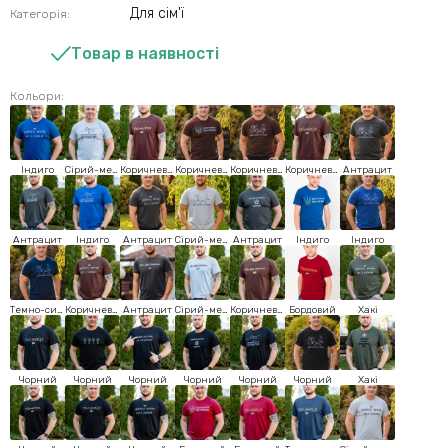
Для сім'ї
Категорія:
Товар в наявності
Кольори:
Індиго
Сірий-меланж
Коричневий
Коричневий
Коричневий
Коричневий
Антрацит
Антрацит
Індиго
Антрацит
Сірий-меланж
Антрацит
Індиго
Індиго
Темно-синій
Коричневий
Антрацит
Сірий-меланж
Коричневий
Бордовий
Хакі
Чорний
Чорний
Чорний
Чорний
Чорний
Чорний
Хакі