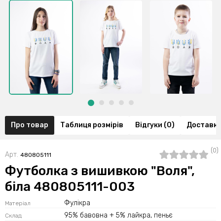
Про товар
Таблиця розмірів
Відгуки (0)
Доставка
(0)
Арт.
480805111
Футболка з вишивкою "Воля",
біла 480805111-003
Фулікра
Матеріал
95% бавовна + 5% лайкра, пеньє
Склад