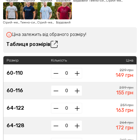
Чорний
Чорний
Чорний
Бордовий
Бордовий
Темно-синій
Сірий-меланж
Сірий-меланж
Темно-синій
Сірий-меланж
Бордовий
Ціна залежить від обраного розміру!
Таблиця розмірів
Розмір
Кількість
Ціна
229 грн
60-110
149 грн
239 грн
60-116
155 грн
251 грн
64-122
163 грн
264 грн
64-128
172 грн