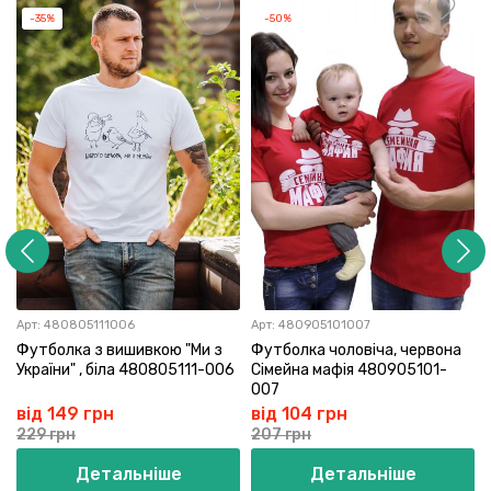
-35%
-50%
Арт:
480805111006
Арт:
480905101007
Футболка з вишивкою "Ми з
Футболка чоловіча, червона
України" , біла 480805111-006
Сімейна мафія 480905101-
007
від 149 грн
від 104 грн
229 грн
207 грн
Детальніше
Детальніше