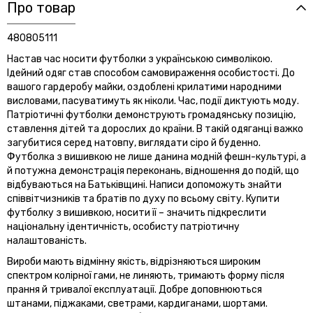
Про товар
480805111
Настав час носити футболки з українською символікою.
Ідейний одяг став способом самовираження особистості. До
вашого гардеробу майки, оздоблені крилатими народними
висловами, пасуватимуть як ніколи. Час, події диктують моду.
Патріотичні футболки демонструють громадянську позицію,
ставлення дітей та дорослих до країни. В такій одяганці важко
загубитися серед натовпу, виглядати сіро й буденно.
Футболка з вишивкою не лише данина модній фешн-культурі, а
й потужна демонстрація переконань, відношення до подій, що
відбуваються на Батьківщині. Написи допоможуть знайти
співвітчизників та братів по духу по всьому світу. Купити
футболку з вишивкою, носити її – значить підкреслити
національну ідентичність, особисту патріотичну
налаштованість.
Вироби мають відмінну якість, відрізняються широким
спектром колірної гами, не линяють, тримають форму після
прання й тривалої експлуатації. Добре доповнюються
штанами, піджаками, светрами, кардиганами, шортами.