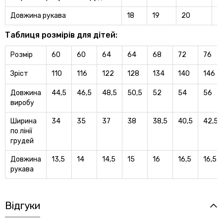
Довжина рукава
18
19
20
2
Таблиця розмірів для дітей:
Розмір
60
60
64
64
68
72
76
Зріст
110
116
122
128
134
140
146
Довжина
44,5
46,5
48,5
50,5
52
54
56
виробу
Ширина
34
35
37
38
38,5
40,5
42,5
по лінії
грудей
Довжина
13,5
14
14,5
15
16
16,5
16,5
рукава
Відгуки