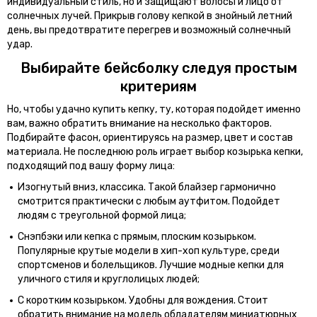
индивидуальный стиль, но и защищают волосы и лицо от
солнечных лучей. Прикрыв голову кепкой в знойный летний
день, вы предотвратите перегрев и возможный солнечный
удар.
Выбирайте бейсболку следуя простым
критериям
Но, чтобы удачно купить кепку, ту, которая подойдет именно
вам, важно обратить внимание на несколько факторов.
Подбирайте фасон, ориентируясь на размер, цвет и состав
материала. Не последнюю роль играет выбор козырька кепки,
подходящий под вашу форму лица:
Изогнутый вниз, классика. Такой блайзер гармонично
смотрится практически с любым аутфитом. Подойдет
людям с треугольной формой лица;
Снэпбэки или кепка с прямым, плоским козырьком.
Популярные крутые модели в хип-хоп культуре, среди
спортсменов и болельщиков. Лучшие модные кепки для
уличного стиля и круглолицых людей;
С коротким козырьком. Удобны для вождения. Стоит
обратить внимание на модель обладателям миниатюрных