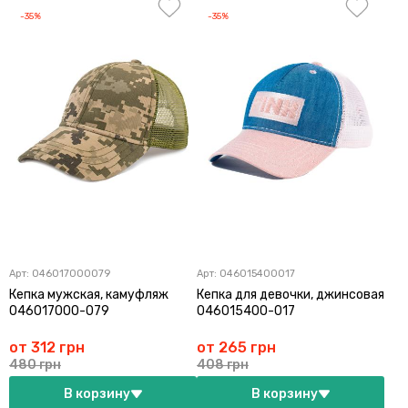
-35%
-35%
Арт:
046017000079
Арт:
046015400017
Кепка мужская, камуфляж
Кепка для девочки, джинсовая
046017000-079
046015400-017
от 312 грн
от 265 грн
480 грн
408 грн
В корзину
В корзину