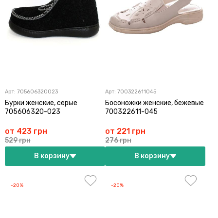
Арт:
705606320023
Арт:
700322611045
Бурки женские, серые
Босоножки женские, бежевые
705606320-023
700322611-045
от 423 грн
от 221 грн
529 грн
276 грн
В корзину
В корзину
-20%
-20%