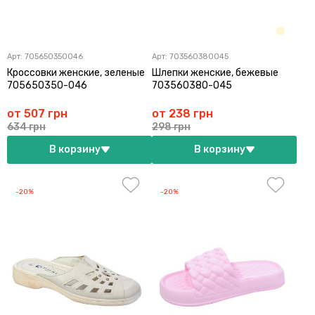
Арт:
705650350046
Арт:
703560380045
Кроссовки женские, зеленые
Шлепки женские, бежевые
705650350-046
703560380-045
от 507 грн
от 238 грн
634 грн
298 грн
В корзину
В корзину
-20%
-20%