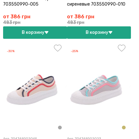
703550990-005
сиреневые 703550990-010
от 386 грн
от 386 грн
483 грн
483 грн
В корзину
В корзину
-30%
-25%
Арт:
704749202045
Арт:
704749202023