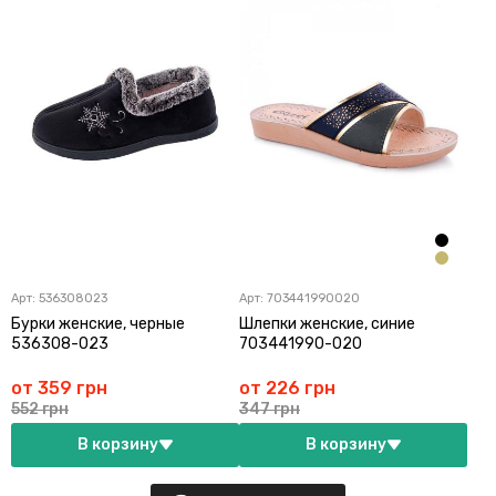
Арт:
536308023
Арт:
703441990020
Бурки женские, черные
Шлепки женские, синие
536308-023
703441990-020
от 359 грн
от 226 грн
552 грн
347 грн
В корзину
В корзину