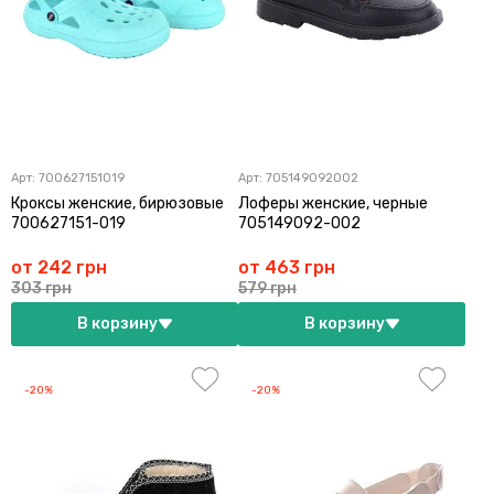
Арт:
700627151019
Арт:
705149092002
Кроксы женские, бирюзовые
Лоферы женские, черные
700627151-019
705149092-002
от 242 грн
от 463 грн
303 грн
579 грн
В корзину
В корзину
-20%
-20%