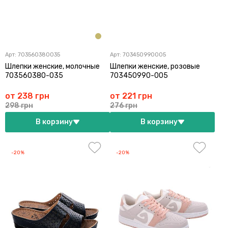
Арт:
703560380035
Арт:
703450990005
Шлепки женские, молочные
Шлепки женские, розовые
703560380-035
703450990-005
от 238 грн
от 221 грн
298 грн
276 грн
В корзину
В корзину
-20%
-20%