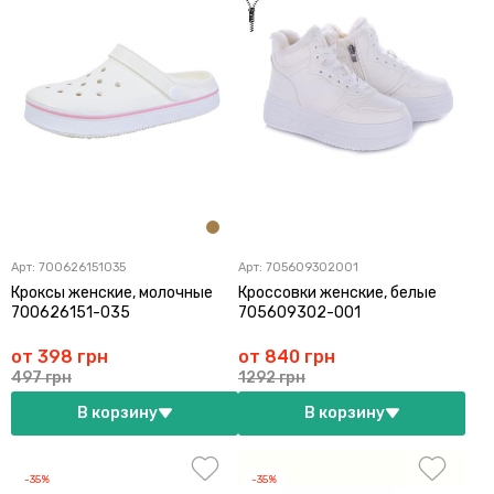
Арт:
700626151035
Арт:
705609302001
Кроксы женские, молочные
Кроссовки женские, белые
700626151-035
705609302-001
от 398 грн
от 840 грн
497 грн
1292 грн
В корзину
В корзину
-35%
-35%