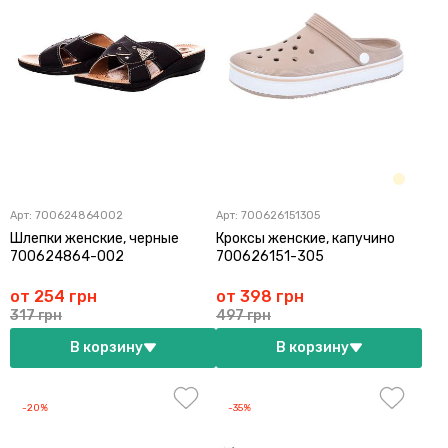
Арт:
700624864002
Арт:
700626151305
Шлепки женские, черные
Кроксы женские, капучино
700624864-002
700626151-305
от 254 грн
от 398 грн
317 грн
497 грн
В корзину
В корзину
-20%
-35%