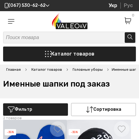
Укр
Рус
(067) 530-62-62
0
Каталог товаров
Главная
Каталог товаров
Головные уборы
Именные шапки
Именные шапки под заказ
Фильтр
Сортировка
2 товаров
-35%
-35%