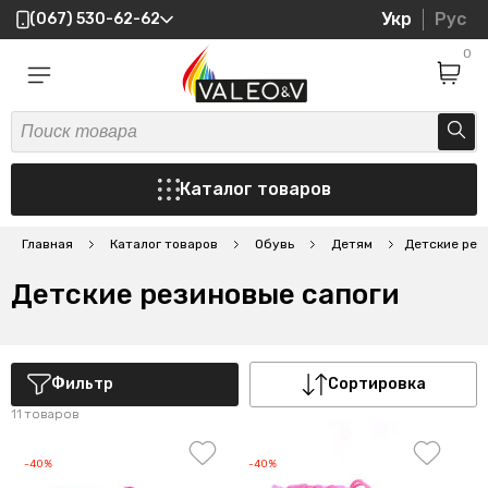
Укр
Рус
(067) 530-62-62
0
Каталог товаров
Главная
Каталог товаров
Обувь
Детям
Детские рез
Детские резиновые сапоги
Фильтр
Сортировка
11 товаров
-40%
-40%