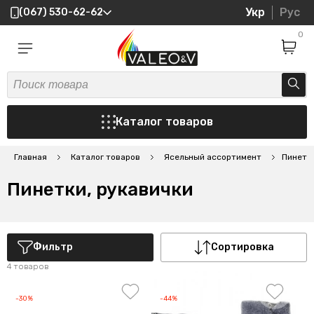
Укр
Рус
(067) 530-62-62
0
Каталог товаров
Главная
Каталог товаров
Ясельный ассортимент
Пинетки
Пинетки, рукавички
Фильтр
Сортировка
4 товаров
-30%
-44%