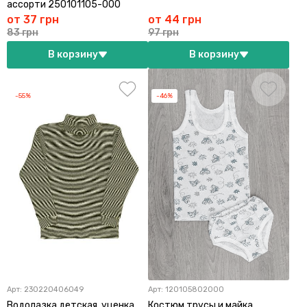
ассорти 250101105-000
от 37 грн
от 44 грн
83 грн
97 грн
В корзину
В корзину
-55%
-46%
Арт:
230220406049
Арт:
120105802000
Водолазка детская, уценка
Костюм трусы и майка,