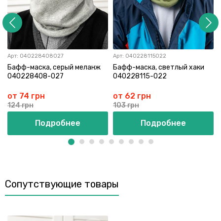
Арт:
040228408027
Арт:
040228115022
Бафф-маска, серый меланж
Бафф-маска, светлый хаки
040228408-027
040228115-022
от 74 грн
от 62 грн
124 грн
103 грн
Подробнее
Подробнее
Сопутствующие товары