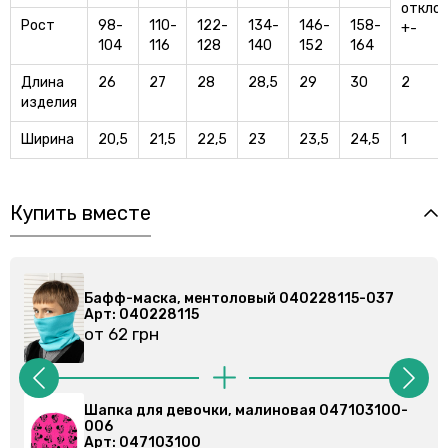
откло
Рост
98-
110-
122-
134-
146-
158-
+-
104
116
128
140
152
164
Длина
26
27
28
28,5
29
30
2
изделия
Ширина
20,5
21,5
22,5
23
23,5
24,5
1
Купить вместе
Бафф-маска, ментоловый 040228115-037
Арт: 040228115
от 62 грн
Шапка для девочки, малиновая 047103100-
006
Арт: 047103100