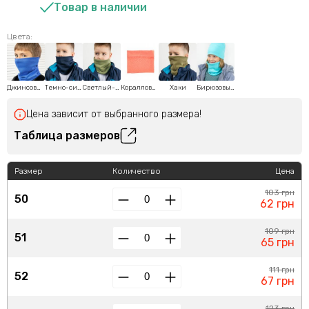
Товар в наличии
Цвета:
Джинсовый
Темно-синий
Светлый-хаки
Коралловый
Хаки
Бирюзовый
Цена зависит от выбранного размера!
Таблица размеров
Размер
Количество
Цена
103 грн
50
62 грн
109 грн
51
65 грн
111 грн
52
67 грн
123 грн