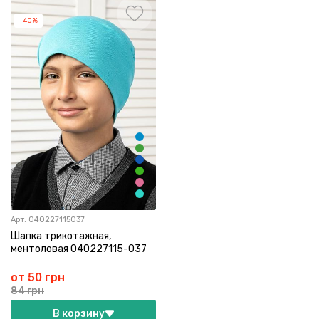
-40%
Арт:
040227115037
Шапка трикотажная,
ментоловая 040227115-037
от 50 грн
84 грн
В корзину