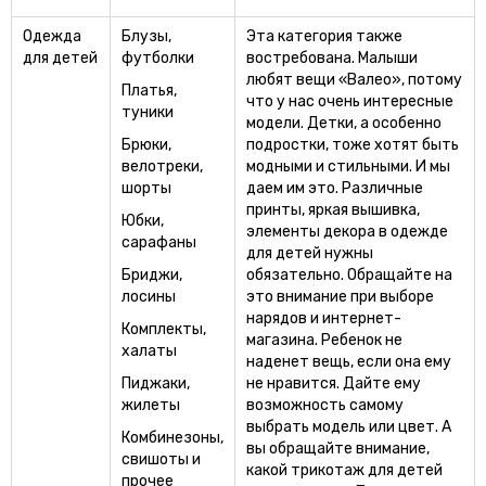
Одежда
Блузы,
Эта категория также
для детей
футболки
востребована. Малыши
любят вещи «Валео», потому
Платья,
что у нас очень интересные
туники
модели. Детки, а особенно
Брюки,
подростки, тоже хотят быть
велотреки,
модными и стильными. И мы
шорты
даем им это. Различные
принты, яркая вышивка,
Юбки,
элементы декора в одежде
сарафаны
для детей нужны
Бриджи,
обязательно. Обращайте на
лосины
это внимание при выборе
нарядов и интернет-
Комплекты,
магазина. Ребенок не
халаты
наденет вещь, если она ему
Пиджаки,
не нравится. Дайте ему
жилеты
возможность самому
выбрать модель или цвет. А
Комбинезоны,
вы обращайте внимание,
свишоты и
какой трикотаж для детей
прочее