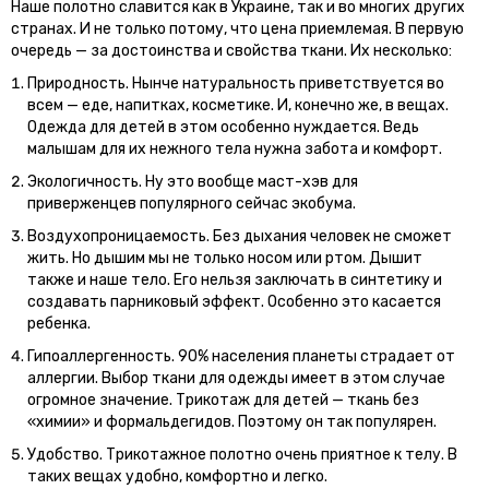
Наше полотно славится как в Украине, так и во многих других
странах. И не только потому, что цена приемлемая. В первую
очередь — за достоинства и свойства ткани. Их несколько:
Природность. Нынче натуральность приветствуется во
всем — еде, напитках, косметике. И, конечно же, в вещах.
Одежда для детей в этом особенно нуждается. Ведь
малышам для их нежного тела нужна забота и комфорт.
Экологичность. Ну это вообще маст-хэв для
приверженцев популярного сейчас экобума.
Воздухопроницаемость. Без дыхания человек не сможет
жить. Но дышим мы не только носом или ртом. Дышит
также и наше тело. Его нельзя заключать в синтетику и
создавать парниковый эффект. Особенно это касается
ребенка.
Гипоаллергенность. 90% населения планеты страдает от
аллергии. Выбор ткани для одежды имеет в этом случае
огромное значение. Трикотаж для детей — ткань без
«химии» и формальдегидов. Поэтому он так популярен.
Удобство. Трикотажное полотно очень приятное к телу. В
таких вещах удобно, комфортно и легко.