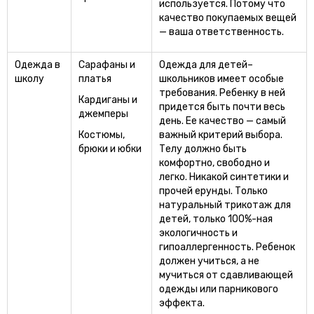
используется. Потому что
качество покупаемых вещей
— ваша ответственность.
Одежда в
Сарафаны и
Одежда для детей–
школу
платья
школьников имеет особые
требования. Ребенку в ней
Кардиганы и
придется быть почти весь
джемперы
день. Ее качество — самый
Костюмы,
важный критерий выбора.
брюки и юбки
Телу должно быть
комфортно, свободно и
легко. Никакой синтетики и
прочей ерунды. Только
натуральный трикотаж для
детей, только 100%-ная
экологичность и
гипоаллергенность. Ребенок
должен учиться, а не
мучиться от сдавливающей
одежды или парникового
эффекта.