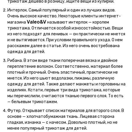
трикотаж дешево в розницу, ищите вещи из кулирки.
Интерлок. Самый популярный и один из лучших видов.
Очень высокое качество. Некоторые клиенты интернет-
Valeo&V
магазина
называют интерлок — королем
трикотажа. Отличается особой износостойкостью. Вещи
из него подходят для ленивых — он практически не мнется
и не вытягивается. При условии правильного ухода. О нем
расскажем далее в статье. Из него очень востребована
одежда для детей.
Рибана. В этом виде ткани поперечная вязка и двойное
переплетение волокон. Соответственно, материал более
плотный и прочный. Очень эластичный, практически не
мнется. Из него шьют водолазки, пижамы, различную
одежду для детей. Также делают манжеты и горловины на
изделиях. Кстати, первые три вида трикотажа, которые
мы перечислили, считаются тканью первого слоя. То есть
— бельевым трикотажем.
Футер. Открывает список материалов для второго слоя. В
основе — хлопчатобумажная ткань. Лицевая сторона
гладкая, изнанка — с начесом. Довольно плотный, но не
менее популярный трикотаж для детей.