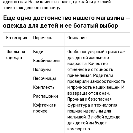
адекватная. Наши клиенты знают, где найти детский
трикотаж дешево в розницу.
Еще одно достоинство нашего магазина —
одежда для детей и ее богатый выбор
Категория
Перечень
Описание
Ясельная
Боди
Особо популярный трикотаж
одежда
для детей ясельного
Комбинезоны
возраста. Качество
Ползуны
отменное и стоимость
приемлемая. Родители
Песочницы
проверили износостойкость
Комплекты
и прочность наших вещей. И
возвращаются к нам.
Распашонки
Прочная и безопасная
Кофточки и
фурнитура и технология
прочее
пошива идеальны для
малышей. В любой одежде
для детей им будет
комфортно.