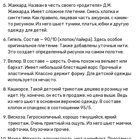
Жаккард. Назван в честь своего «родителя» Д.М.
Жаккарда. Имеет сложное плетение. Смесь хлопка и
синтетики. Как правило, лицевая часть ажурная, с каким-
то рисунком. Из него шьют туники, платья, юбки и другую
одежду для детей.
Гипель. Состав — 90/10 (хлопок/лайкра). Здесь особое
оригинальное плетение. Также добавлены уточные нити.
Это создает определенный рисунок на самом полотне.
Велюр. В составе — шерсть. Очень похож на вельвет или
бархат. Имеет небольшой блестящий ворс. Прочный и
эластичный. Классно держит форму. Для детской одежды
используется нечасто.
Кашкорсе. Такой детский трикотаж дешево в розницу не
идет. Ну, конечно, он есть в продаже, но цена выше. Ведь
из него шьют в основном верхнюю одежду. В составе
хлопок и спандекс в соотношении 95/5.
Вискоза. Гигроскопичный, хорошо тянущийся, яркий
трикотаж. Очень приятный на ощупь. Из него шьют маечки,
кофточки, блузочки и прочее.
Махра. Мягкость и пушистость, уют и комфорт. Полотенца,