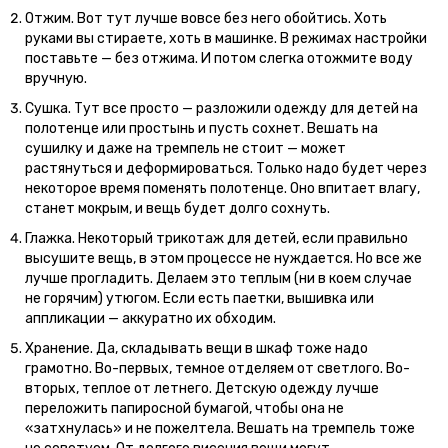
Отжим. Вот тут лучше вовсе без него обойтись. Хоть
руками вы стираете, хоть в машинке. В режимах настройки
поставьте — без отжима. И потом слегка отожмите воду
вручную.
Сушка. Тут все просто — разложили одежду для детей на
полотенце или простынь и пусть сохнет. Вешать на
сушилку и даже на тремпель не стоит — может
растянуться и деформироваться. Только надо будет через
некоторое время поменять полотенце. Оно впитает влагу,
станет мокрым, и вещь будет долго сохнуть.
Глажка. Некоторый трикотаж для детей, если правильно
высушите вещь, в этом процессе не нуждается. Но все же
лучше прогладить. Делаем это теплым (ни в коем случае
не горячим) утюгом. Если есть паетки, вышивка или
аппликации — аккуратно их обходим.
Хранение. Да, складывать вещи в шкаф тоже надо
грамотно. Во-первых, темное отделяем от светлого. Во-
вторых, теплое от летнего. Детскую одежду лучше
переложить папиросной бумагой, чтобы она не
«затхнулась» и не пожелтела. Вешать на тремпель тоже