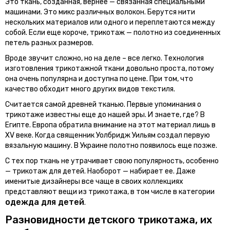
Это ткань, созданная, вернее — связанная специальными
машинами. Это микс различных волокон. Берутся нити
нескольких материалов или одного и переплетаются между
собой. Если еще короче, трикотаж — полотно из соединенных
петель разных размеров.
Вроде звучит сложно, но на деле – все легко. Технология
изготовления трикотажной ткани довольно проста, потому
она очень популярна и доступна по цене. При том, что
качество обходит много других видов текстиля.
Считается самой древней тканью. Первые упоминания о
трикотаже известны еще до нашей эры. И знаете, где? В
Египте. Европа обратила внимание на этот материал лишь в
XV веке. Когда священник Уолбридж Уильям создал первую
вязальную машину. В Украине полотно появилось еще позже.
С тех пор ткань не утрачивает свою популярность, особенно
— трикотаж для детей. Наоборот — набирает ее. Даже
именитые дизайнеры все чаще в своих коллекциях
представляют вещи из трикотажа, в том числе в категории
одежда для детей
.
Разновидности детского трикотажа, их