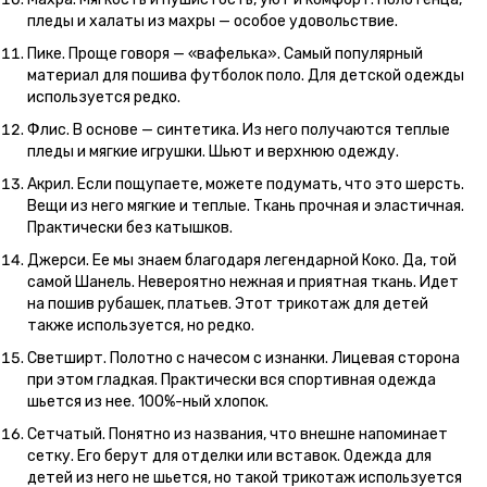
пледы и халаты из махры — особое удовольствие.
Пике. Проще говоря — «вафелька». Самый популярный
материал для пошива футболок поло. Для детской одежды
используется редко.
Флис. В основе — синтетика. Из него получаются теплые
пледы и мягкие игрушки. Шьют и верхнюю одежду.
Акрил. Если пощупаете, можете подумать, что это шерсть.
Вещи из него мягкие и теплые. Ткань прочная и эластичная.
Практически без катышков.
Джерси. Ее мы знаем благодаря легендарной Коко. Да, той
самой Шанель. Невероятно нежная и приятная ткань. Идет
на пошив рубашек, платьев. Этот трикотаж для детей
также используется, но редко.
Светширт. Полотно с начесом с изнанки. Лицевая сторона
при этом гладкая. Практически вся спортивная одежда
шьется из нее. 100%-ный хлопок.
Сетчатый. Понятно из названия, что внешне напоминает
сетку. Его берут для отделки или вставок. Одежда для
детей из него не шьется, но такой трикотаж используется