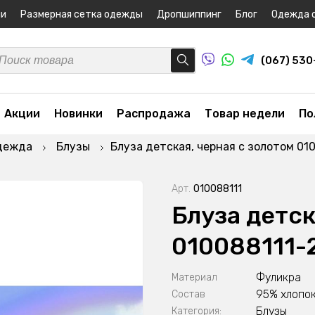
ни
Размерная сетка одежды
Дропшиппинг
Блог
Одежда 
(067) 53
Акции
Новинки
Распродажа
Товар недели
По
дежда
Блузы
Блуза детская, черная с золотом 01
Арт.
010088111
Блуза детск
010088111-
Фуликра
Материал
95% хлопок
Состав
Блузы
Категория: