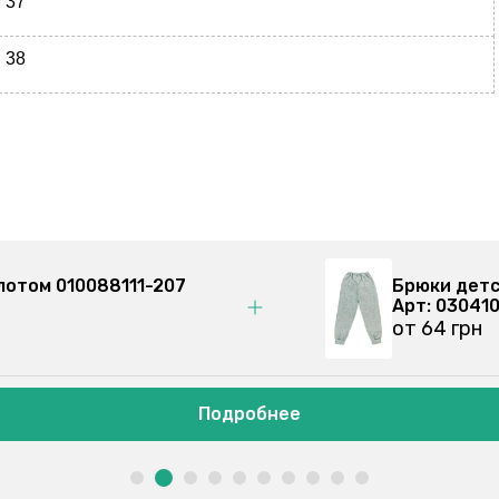
37
38
золотом 010088111-207
Брюки с
Арт: 03
от 86 г
Подробнее