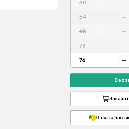
60
64
68
72
76
В кор
Заказать
Оплата частя