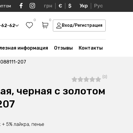
грн
€
$
Укр
Рус
оптом
0
0
0-62-62
Вход/Регистрация
лезная информация
Отзывы
Контакты
0088111-207
(0)
ая, черная с золотом
207
 + 5% лайкра, пенье