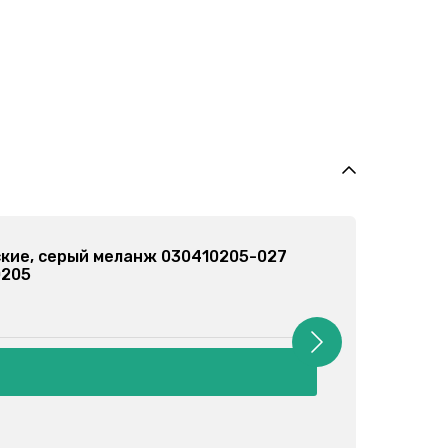
портивные, серые 030355201-023
0355201
рн