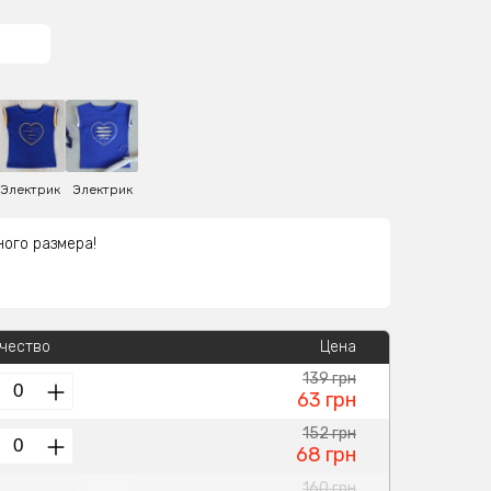
Электрик
Электрик
ного размера!
чество
Цена
139 грн
63 грн
152 грн
68 грн
160 грн