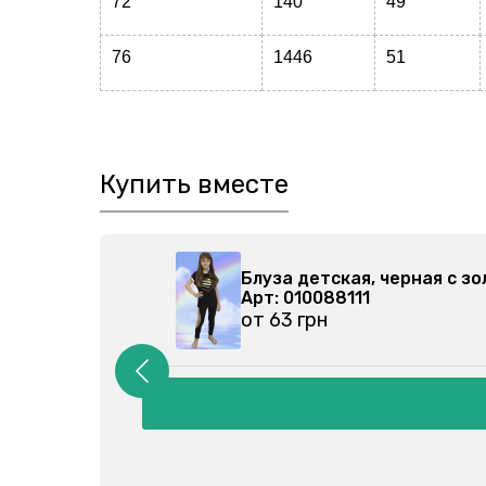
72
140
49
76
1446
51
Купить вместе
05-027
Блуза детская, черная с 
Арт: 010088111
от 63 грн