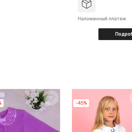
Наложенный платеж
Подроб
%
-45%