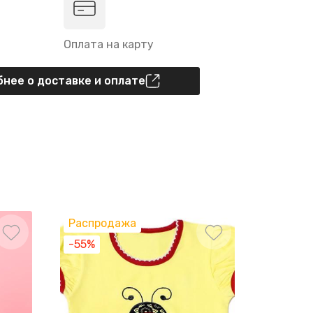
Оплата на карту
нее о доставке и оплате
Распродажа
Распро
-55%
-50%