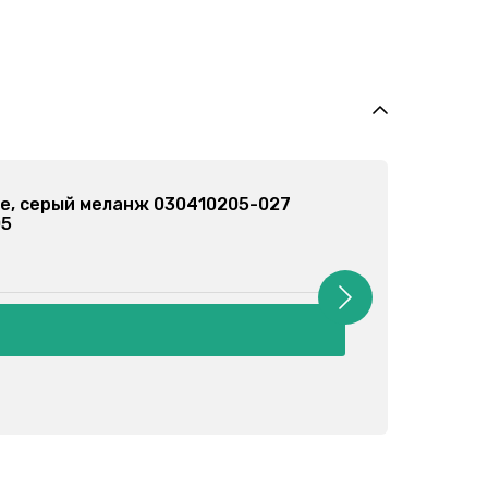
е, серый меланж 030410205-027
05