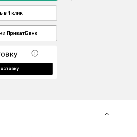
 в 1 клик
ми ПриватБанк
товку
ростовку