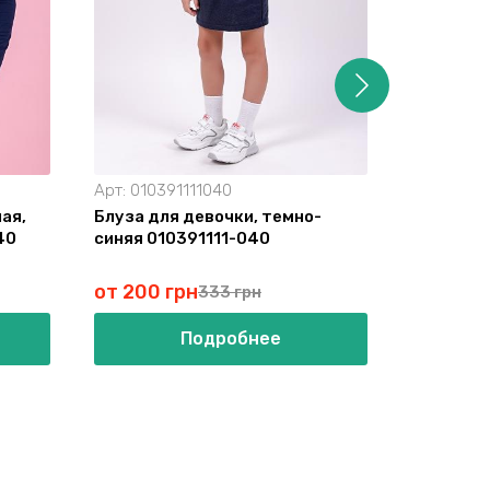
Арт:
010391111040
Арт:
01009
ая,
Блуза для девочки, темно-
Блуза де
40
синяя 010391111-040
01009311
от 200 грн
от 96 г
333 грн
Подробнее