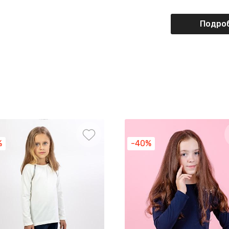
Подроб
%
-40%