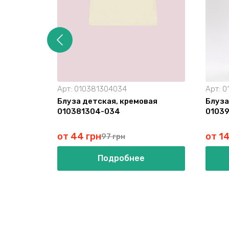
Арт:
010381304034
Арт:
0
Блуза детская, кремовая
Блуза
010381304-034
01039
от 44 грн
от 1
97 грн
Подробнее