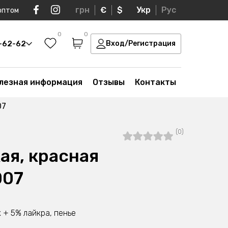
грн
€
$
Укр
Рус
оптом
0
0
0-62-62
Вход/Регистрация
лезная информация
Отзывы
Контакты
07
(0)
ая, красная
007
 + 5% лайкра, пенье