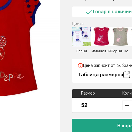
Товар в наличии
Цвета:
Белый
Малиновый
Серый-меланж
Цена зависит от выбран
Таблица размеров
Размер
Коли
52
В кор