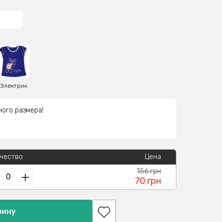
Электрик
ного размера!
чество
Цена
156 грн
70 грн
зину