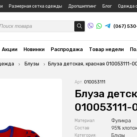
ни
Размерная сетка одежды
Дропшиппинг
Блог
Одежда 
(067) 53
Акции
Новинки
Распродажа
Товар недели
По
дежда
Блузы
Блуза детская, красная 010053111-0
Арт.
010053111
Блуза детск
010053111-
Фуликра
Материал
95% хлопок
Состав
Блузы
Категория: