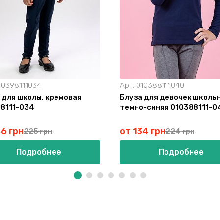
10398111034
Арт:
010388111040
 для школы, кремовая
Блуза для девочек школьн
8111-034
темно-синяя 010388111-0
46 грн
от 134 грн
225 грн
224 грн
Подробнее
Подробнее