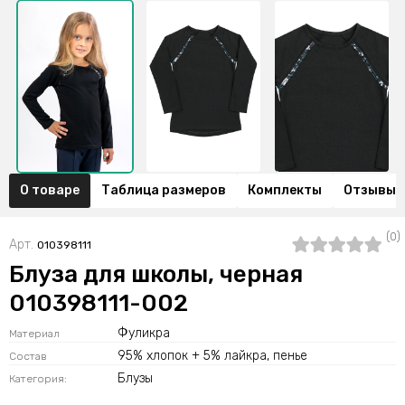
О товаре
Таблица размеров
Комплекты
Отзывы (
(0)
Арт.
010398111
Блуза для школы, черная
010398111-002
Фуликра
Материал
95% хлопок + 5% лайкра, пенье
Состав
Блузы
Категория: