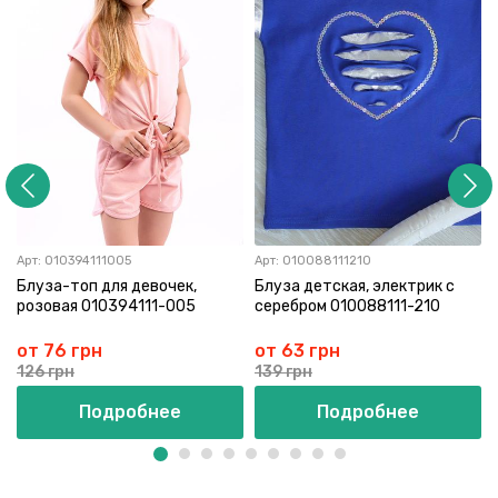
Арт:
010394111005
Арт:
010088111210
Блуза-топ для девочек,
Блуза детская, электрик с
розовая 010394111-005
серебром 010088111-210
от 76 грн
от 63 грн
126 грн
139 грн
Подробнее
Подробнее