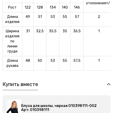
отклонения+/-
Рост
122
128
134
140
146
Длина
49
51
53
55
57
2
изделия
Ширина
31
32,5
35,5
35
36,5
1
изделия
по
линии
груди
Длина
48
50
53
55
57,5
1
рукава
Купить вместе
Блуза для школы, черная 010398111-002
Арт: 010398111