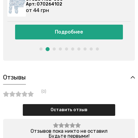
Арт: 070264202
от 45 грн
ее
Подробнее
Отзывы
(0)
Оставить отзыв
Отзывов пока никто не оставил
Будьте первыми!