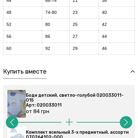
44
68-74
21
38
48
74-80
23
40
52
80
25
42
56
86
27
44
60
92
29
46
Купить вместе
-голубой 020033011-
Боди детский, светло-голуб
015
Арт: 020033011
от 84 грн
х предметный, ассорти
Комплект ясельный 3-х пред
070264202-000