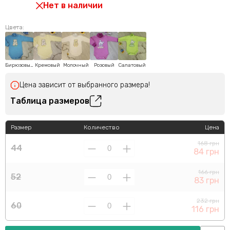
Нет в наличии
Цвета:
Бирюзовый
Кремовый
Молочный
Розовый
Салатовый
Цена зависит от выбранного размера!
Таблица размеров
Размер
Количество
Цена
168 грн
44
84 грн
166 грн
52
83 грн
232 грн
60
116 грн