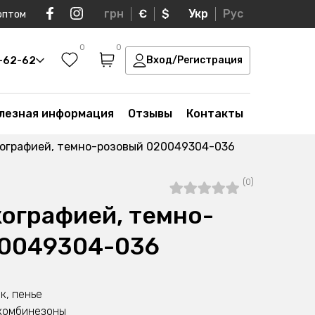
грн
€
$
Укр
Рус
оптом
0
0
0-62-62
Вход/Регистрация
лезная информация
Отзывы
Контакты
кографией, темно-розовый 020049304-036
(0)
кографией, темно-
20049304-036
к, пенье
укомбинезоны