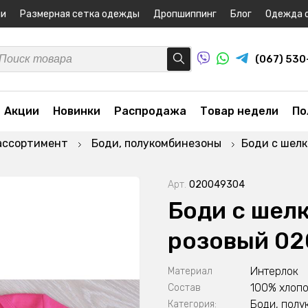
ни
Размерная сетка одежды
Дропшиппинг
Блог
Одежда 
(067) 53
Акции
Новинки
Распродажа
Товар недели
По
ассортимент
Боди, полукомбинезоны
Боди с шел
Арт.
020049304
Боди с шел
розовый 0
Интерлок
Материал
100% хлопо
Состав
Боди, пол
Категория: