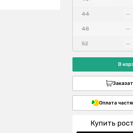
44
48
52
В кор
Заказать
Оплата частя
Купить рос