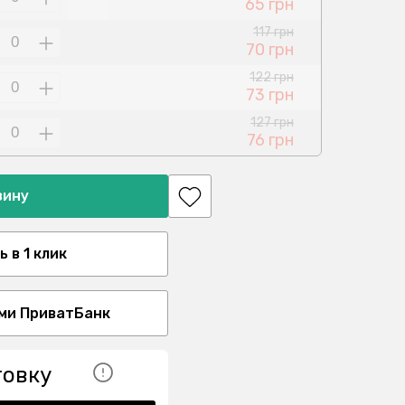
65 грн
117 грн
70 грн
122 грн
73 грн
127 грн
76 грн
зину
 в 1 клик
ми ПриватБанк
товку