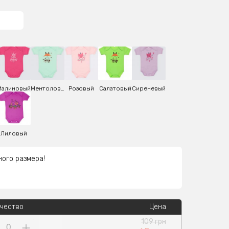
Малиновый
Ментоловый
Розовый
Салатовый
Сиреневый
Лиловый
ного размера!
чество
Цена
109 грн