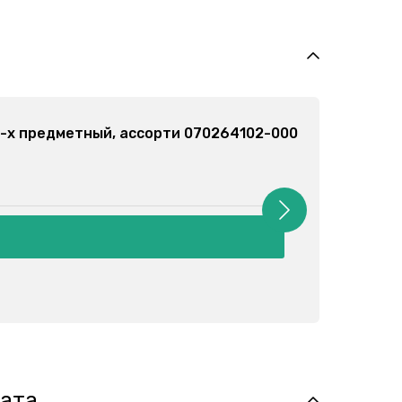
-х предметный, ассорти 070264202-000
Боди
Арт:
от 6
лата