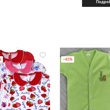
Подроб
%
-45%