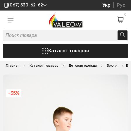
Укр
Рус
(067) 530-62-62
0
Каталог товаров
Главная
Каталог товаров
Детская одежда
Брюки
Бр
-35%