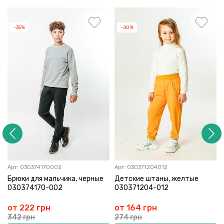
-35%
-40%
Арт:
030374170002
Арт:
030371204012
Брюки для мальчика, черные
Детские штаны, желтые
030374170-002
030371204-012
от 222 грн
от 164 грн
342 грн
274 грн