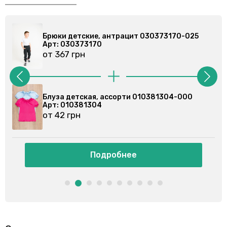
и детские, антрацит 030373170-025
Брюки дет
 030373170
Арт: 0303
67 грн
от 367 гр
а детская, ассорти 010381304-000
Блуза дет
 010381304
Арт: 0103
2 грн
от 44 грн
Подробнее