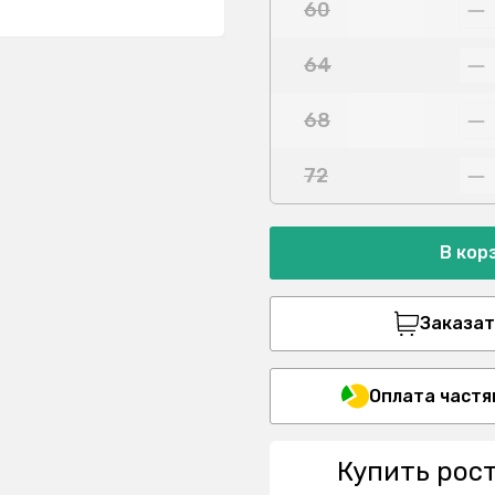
60
64
68
72
В кор
Заказать
Оплата частя
Купить рос