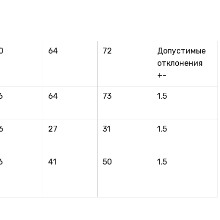
0
64
72
Допустимые
отклонения
+-
6
64
73
1.5
6
27
31
1.5
6
41
50
1.5