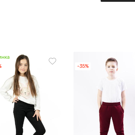
инка
%
-35%