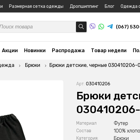
ни
Размерная сетка одежды
Дропшиппинг
Блог
Одежда 
(067) 53
Акции
Новинки
Распродажа
Товар недели
По
дежда
Брюки
Брюки детские, черные 030410206-
Арт.
030410206
Брюки детс
030410206
Футер
Материал
100% хлоп
Состав
Брюки
Категория: