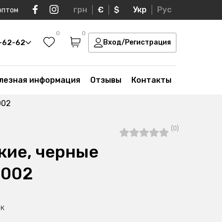
грн
€
$
Укр
Рус
оптом
0
0
0-62-62
Вход/Регистрация
лезная информация
Отзывы
Контакты
002
(0)
кие, черные
-002
ок