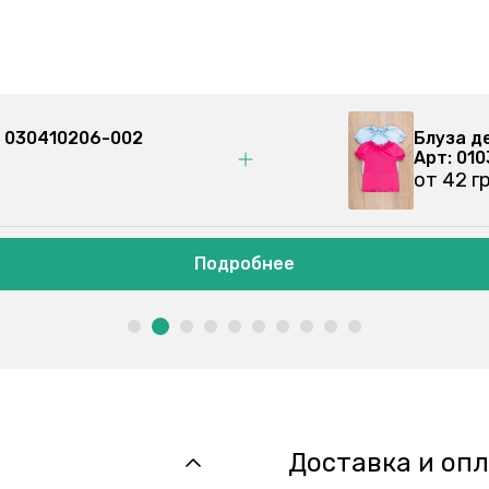
рные 030410206-002
Блуз
Арт:
от 4
Подробнее
Доставка и оп