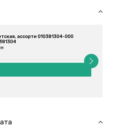
а детская, кремовая 010381304-034
 010381304
4 грн
лата