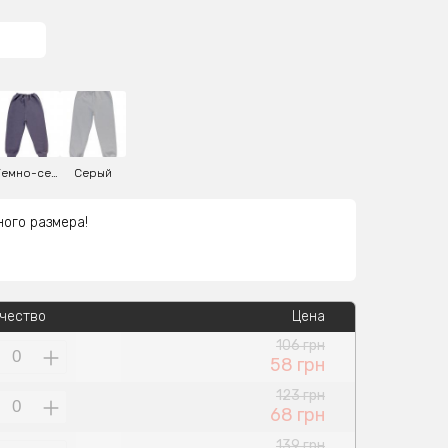
Темно-серый
Серый
ного размера!
чество
Цена
106 грн
58 грн
123 грн
68 грн
139 грн