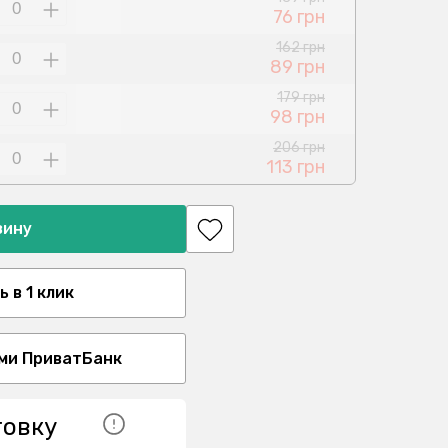
76 грн
162 грн
89 грн
179 грн
98 грн
206 грн
113 грн
зину
 в 1 клик
ми ПриватБанк
товку