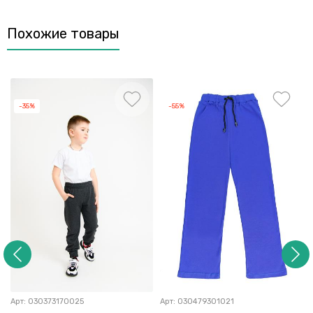
Похожие товары
-35%
-55%
Арт:
030373170025
Арт:
030479301021