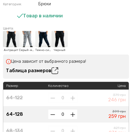
Брюки
Категория:
Товар в наличии
Цвета:
Антрацит
Серый-меланж
Темно-синий
Черный
Цена зависит от выбранного размера!
Таблица размеров
Размер
Количество
Цена
379 грн
64-122
246 грн
399 грн
64-128
259 грн
421 грн
68-134