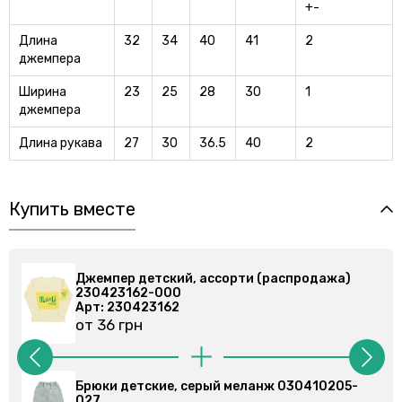
+-
Длина
32
34
40
41
2
джемпера
Ширина
23
25
28
30
1
джемпера
Длина рукава
27
30
36.5
40
2
Купить вместе
ажа)
Джемпер детский, ассорти (распродажа)
230423162-000
Арт: 230423162
от 36 грн
0205-
Брюки спортивные, серые 030355201-023