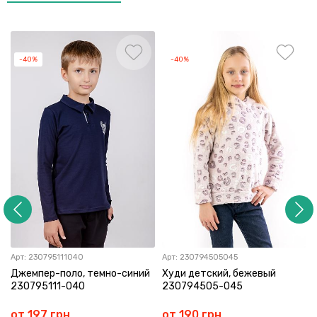
-40%
-40%
Арт:
230795111040
Арт:
230794505045
Джемпер-поло, темно-синий
Худи детский, бежевый
230795111-040
230794505-045
от 197 грн
от 190 грн