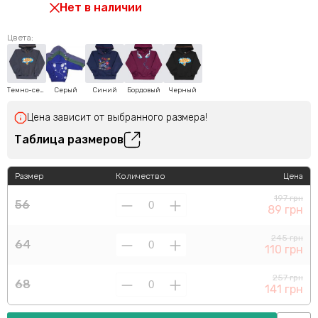
Нет в наличии
Цвета:
Темно-серый
Серый
Синий
Бордовый
Черный
Цена зависит от выбранного размера!
Таблица размеров
Размер
Количество
Цена
197 грн
56
89 грн
245 грн
64
110 грн
257 грн
68
141 грн