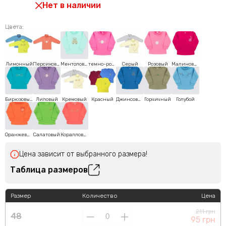
Нет в наличии
Цвета:
Лимонный
Персиковый
Ментоловый
темно-розовый
Серый
Розовый
Малиновый
Бирюзовый
Лиловый
Кремовый
Красный
Джинсовый
Горчичный
Голубой
Оранжевый
Салатовый
Коралловый
Цена зависит от выбранного размера!
Таблица размеров
Размер
Количество
Цена
211 грн
48
95 грн