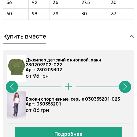
56
92
36
27.5
30
60
98
39
30
33
Купить вместе
Джемпер детский с кнопкой, хаки
230209302-022
Арт: 230209302
от 95 грн
Брюки спортивные, серые 030355201-023
Арт: 030355201
от 86 грн
Подробнее