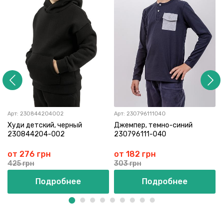
Арт:
230844204002
Арт:
230796111040
Худи детский, черный
Джемпер, темно-синий
230844204-002
230796111-040
от 276 грн
от 182 грн
425 грн
303 грн
Подробнее
Подробнее