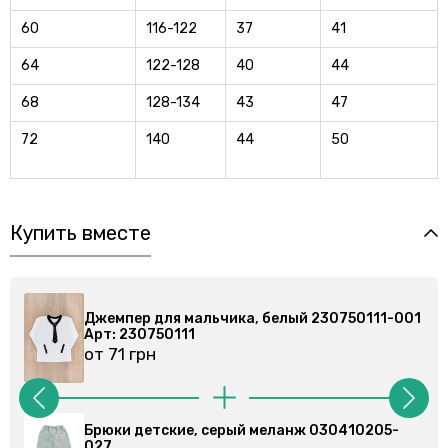
60
116-122
37
41
64
122-128
40
44
68
128-134
43
47
72
140
44
50
Купить вместе
 230750111-001
Джемпер для мальчика, белый 2307
Арт: 230750111
от 71 грн
ж 030410205-
Брюки спортивные, серые 03035520