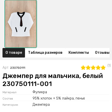
О товаре
Таблица размеров
Комплекты
Отзывы (
(1)
Арт.
230750111
Джемпер для мальчика, белый
230750111-001
Фуликра
Материал
95% хлопок + 5% лайкра, пенье
Состав
Джемпера
Категория: