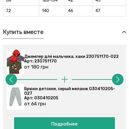
68
128-134
42
45
72
140
46
47
Купить вместе
22
Джемпер для мальчика, хаки 230751170-022
Арт: 230751170
от 180 грн
2-
Брюки детские, серый меланж 030410205-
027
Арт: 030410205
от 64 грн
Подробнее