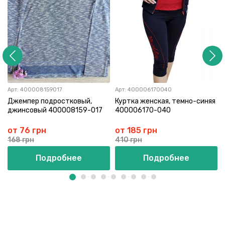
Арт:
400008159017
Арт:
400006170040
Джемпер подростковый,
Куртка женская, темно-синяя
джинсовый 400008159-017
400006170-040
от 76 грн
от 185 грн
168 грн
410 грн
Подробнее
Подробнее