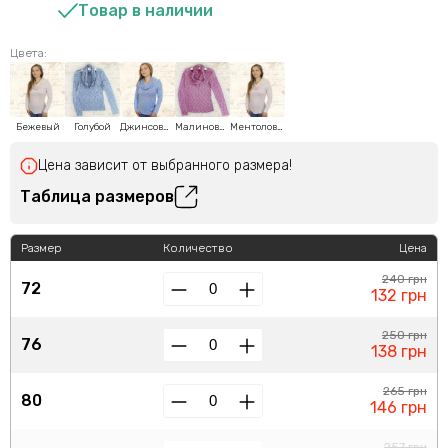
Товар в наличии
Цвета:
Бежевый
Голубой
Джинсовый
Малиновый
Ментоловый
Цена зависит от выбранного размера!
Таблица размеров
Размер
Количество
Цена
240 грн
72
132 грн
250 грн
76
138 грн
265 грн
80
146 грн
257 грн