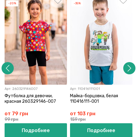
-20%
-35%
Арт:
260329146007
Арт:
110416111001
Футболка для девочки,
Майка-борцовка, белая
красная 260329146-007
110416111-001
от 79 грн
от 103 грн
99 грн
159 грн
Подробнее
Подробнее