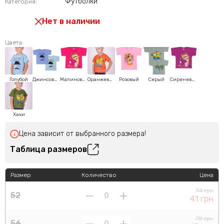
Футболки
Категория:
Нет в наличии
Цвета:
Голубой
Джинсовый
Малиновый
Оранжевый
Розовый
Серый
Сиреневый
Хаки
Цена зависит от выбранного размера!
Таблица размеров
Размер
Количество
Цена
74 грн
52
41 грн
78 грн
56