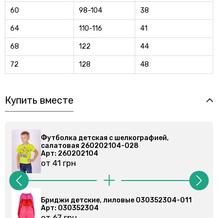
60
98-104
38
64
110-116
41
68
122
44
72
128
48
Купить вместе
кографией,
Футболка детская с шелкограф
28
салатовая 260202104-028
Арт: 260202104
от 41 грн
е 030352304-011
Бриджи детские, голубые 0304
Арт: 030459304
от 68 грн