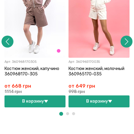
Арт:
360968170305
Арт:
360965170035
Костюм женский, капучино
Костюм женский, молочный
360968170-305
360965170-035
от 668 грн
от 649 грн
1114 грн
998 грн
В корзину
В корзину