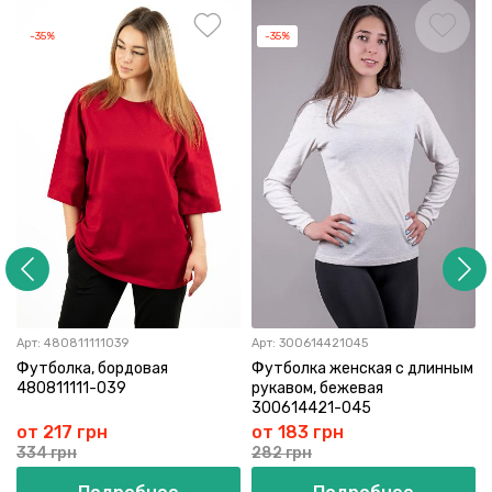
-35%
-35%
Арт:
480811111039
Арт:
300614421045
Футболка, бордовая
Футболка женская с длинным
480811111-039
рукавом, бежевая
300614421-045
от 217 грн
от 183 грн
334 грн
282 грн