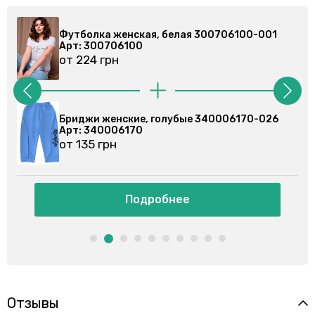
Футболка женская, белая 300706100-001
Футбол
Арт: 300706100
Арт: 3
от 224 грн
от 224
Бриджи женские, голубые 340006170-026
Бриджи
Арт: 340006170
Арт: 3
от 135 грн
от 135
Подробнее
Отзывы