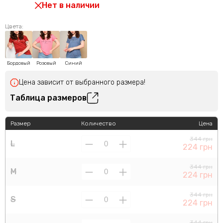
Нет в наличии
Цвета:
Бордовый
Розовый
Синий
Цена зависит от выбранного размера!
Таблица размеров
Размер
Количество
Цена
344 грн
L
224 грн
344 грн
M
224 грн
344 грн
S
224 грн
344 грн