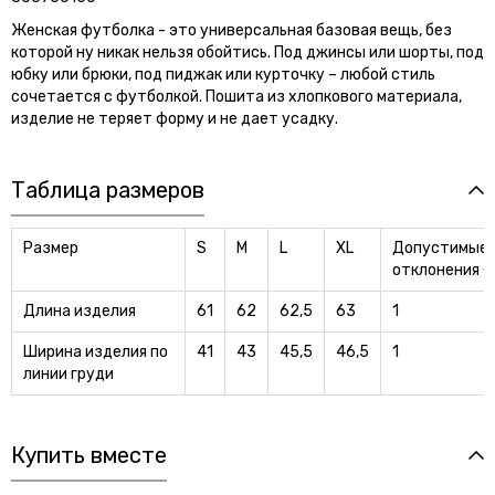
Женская футболка - это универсальная базовая вещь, без
которой ну никак нельзя обойтись. Под джинсы или шорты, под
юбку или брюки, под пиджак или курточку – любой стиль
сочетается с футболкой. Пошита из хлопкового материала,
изделие не теряет форму и не дает усадку.
Таблица размеров
Размер
S
M
L
XL
Допустимые
отклонения +
Длина изделия
61
62
62,5
63
1
Ширина изделия по
41
43
45,5
46,5
1
линии груди
Купить вместе