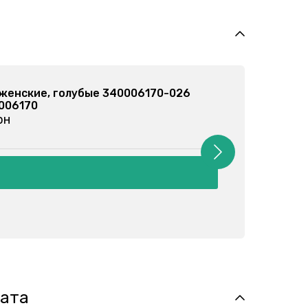
женские, черные 340006170-002
0006170
грн
лата