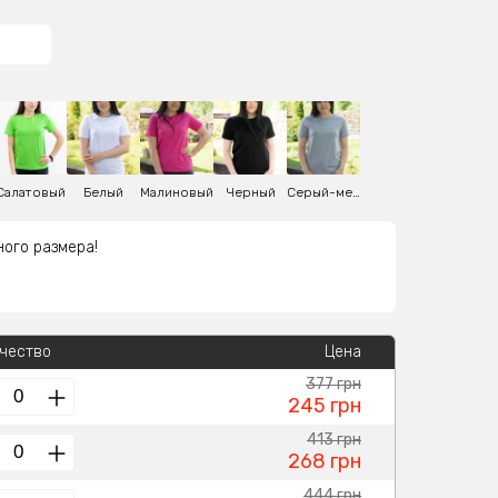
Салатовый
Белый
Малиновый
Черный
Серый-меланж
ного размера!
чество
Цена
377 грн
245 грн
413 грн
268 грн
444 грн