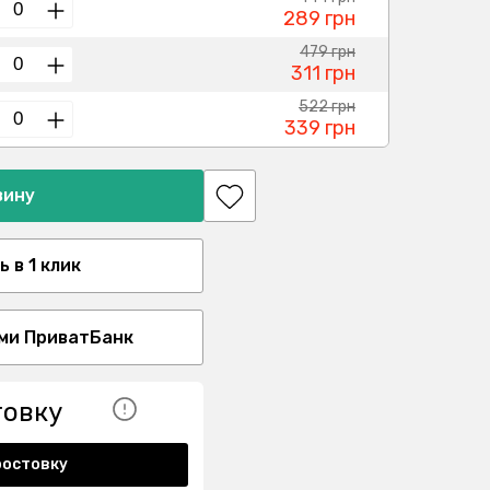
289 грн
479 грн
311 грн
522 грн
339 грн
зину
 в 1 клик
ми ПриватБанк
товку
ростовку