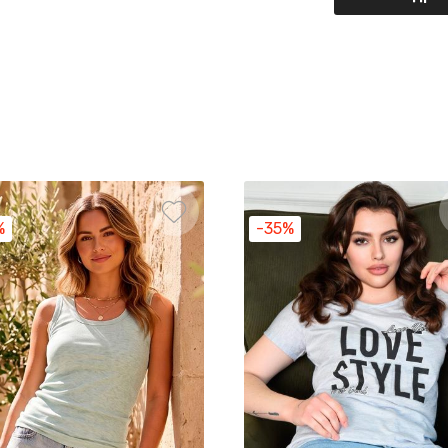
%
-35%