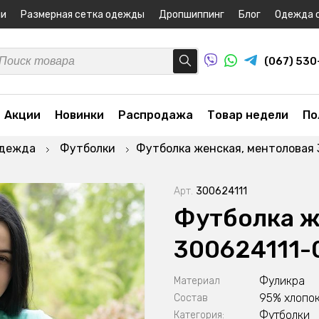
ни
Размерная сетка одежды
Дропшиппинг
Блог
Одежда 
(067) 53
Акции
Новинки
Распродажа
Товар недели
По
одежда
Футболки
Футболка женская, ментоловая 
Арт.
300624111
Футболка ж
300624111-
Фуликра
Материал
95% хлопок
Состав
Футболки
Категория: