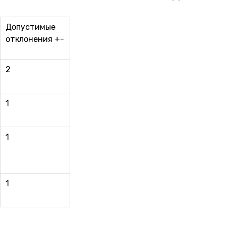
Допустимые
отклонения +-
2
1
1
1