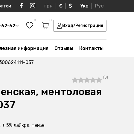
грн
€
$
Укр
Рус
оптом
0
0
0-62-62
Вход/Регистрация
лезная информация
Отзывы
Контакты
300624111-037
(0)
енская, ментоловая
037
 + 5% лайкра, пенье