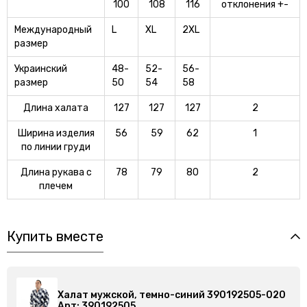
100
108
116
отклонения +-
Международный
L
XL
2XL
размер
Украинский
48-
52-
56-
размер
50
54
58
Длина халата
127
127
127
2
Ширина изделия
56
59
62
1
по линии груди
Длина рукава с
78
79
80
2
плечем
Купить вместе
иний 390192505-020
Халат мужской, темно-синий 3
Арт: 390192505