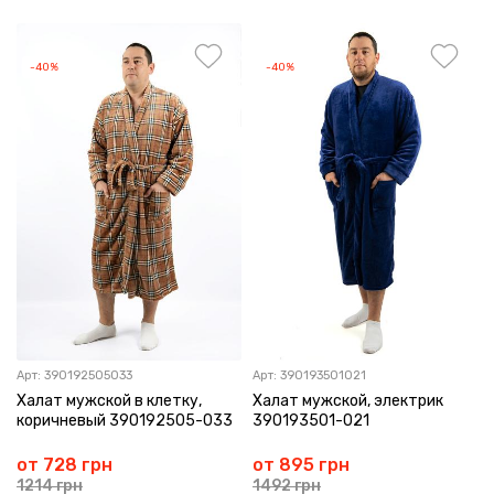
-40%
-40%
Арт:
390192505033
Арт:
390193501021
Халат мужской в клетку,
Халат мужской, электрик
коричневый 390192505-033
390193501-021
от 728 грн
от 895 грн
1214 грн
1492 грн