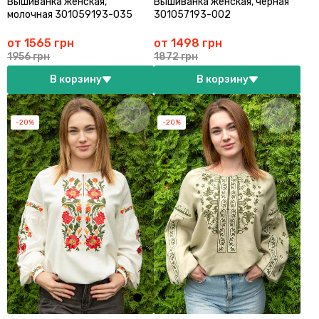
Вышиванка женская,
Вышиванка женская, черная
молочная 301059193-035
301057193-002
от 1565 грн
от 1498 грн
1956 грн
1872 грн
В корзину
В корзину
-20%
-20%