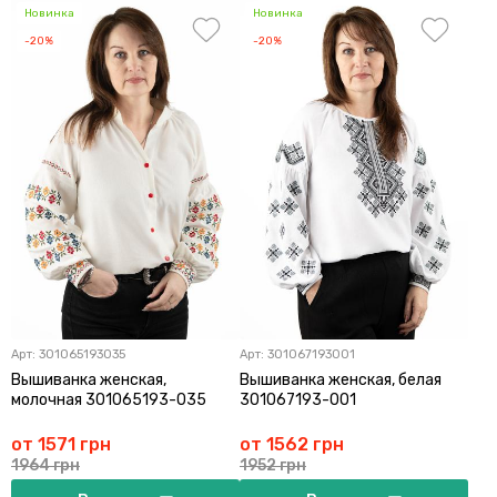
Новинка
Новинка
-20%
-20%
Арт:
301065193035
Арт:
301067193001
Вышиванка женская,
Вышиванка женская, белая
молочная 301065193-035
301067193-001
от 1571 грн
от 1562 грн
1964 грн
1952 грн