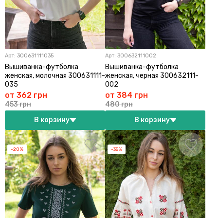
Арт:
300631111035
Арт:
300632111002
Вышиванка-футболка
Вышиванка-футболка
женская, молочная 300631111-
женская, черная 300632111-
035
002
от 362 грн
от 384 грн
453 грн
480 грн
В корзину
В корзину
-20%
-35%