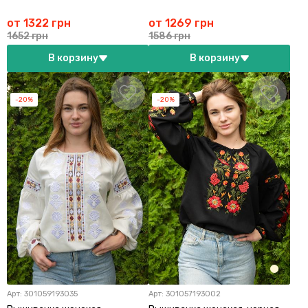
от 1322 грн
от 1269 грн
1652 грн
1586 грн
В корзину
В корзину
-20%
-20%
Арт:
301059193035
Арт:
301057193002