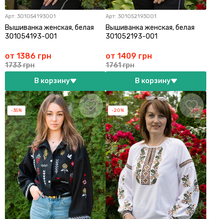
Арт:
301054193001
Арт:
301052193001
Вышиванка женская, белая
Вышиванка женская, белая
301054193-001
301052193-001
от 1386 грн
от 1409 грн
1733 грн
1761 грн
В корзину
В корзину
-35%
-20%