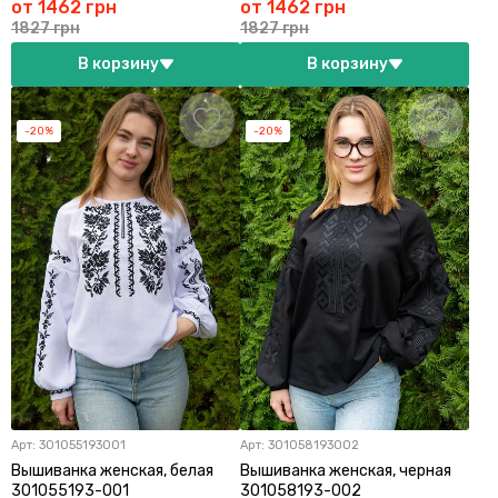
от 1462 грн
от 1462 грн
1827 грн
1827 грн
В корзину
В корзину
-20%
-20%
Арт:
301055193001
Арт:
301058193002
Вышиванка женская, белая
Вышиванка женская, черная
301055193-001
301058193-002