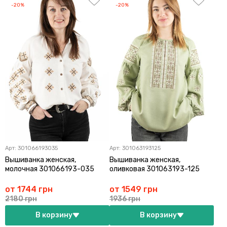
-20%
-20%
Арт:
301066193035
Арт:
301063193125
Вышиванка женская,
Вышиванка женская,
молочная 301066193-035
оливковая 301063193-125
от 1744 грн
от 1549 грн
2180 грн
1936 грн
В корзину
В корзину