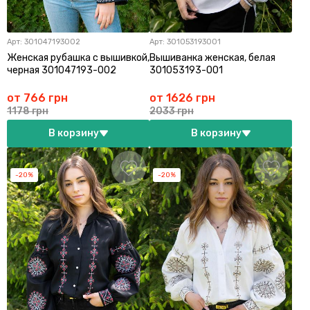
Арт:
301047193002
Арт:
301053193001
Женская рубашка с вышивкой,
Вышиванка женская, белая
черная 301047193-002
301053193-001
от 766 грн
от 1626 грн
1178 грн
2033 грн
В корзину
В корзину
-20%
-20%