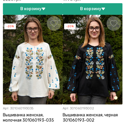
В корзину
В корзину
-20%
-20%
Арт:
301060193035
Арт:
301060193002
Вышиванка женская,
Вышиванка женская, черная
молочная 301060193-035
301060193-002