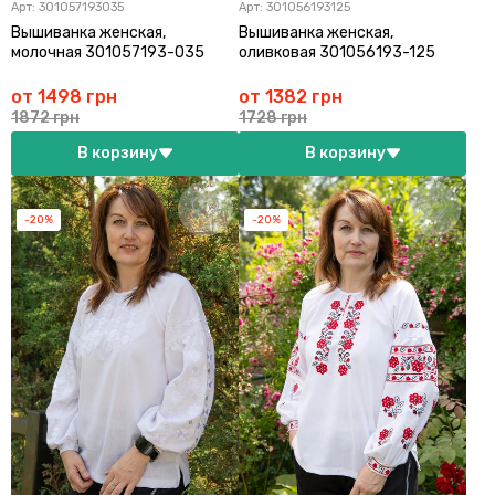
Арт:
301057193035
Арт:
301056193125
Вышиванка женская,
Вышиванка женская,
молочная 301057193-035
оливковая 301056193-125
от 1498 грн
от 1382 грн
1872 грн
1728 грн
В корзину
В корзину
-20%
-20%