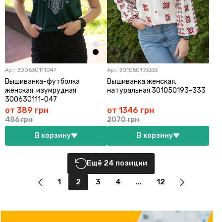
Арт:
300630111047
Арт:
301050193333
Вышиванка-футболка
Вышиванка женская,
женская, изумрудная
натуральная 301050193-333
300630111-047
от 389 грн
от 1346 грн
486 грн
2070 грн
В корзину
В корзину
Ещё 24 позиции
1
2
3
4
...
12