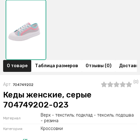
О товаре
Таблица размеров
Отзывы (0)
Доставка
(0)
Арт.
704749202
Кеды женские, серые
704749202-023
Верх - текстиль; подклад - тексиль; подошва
Материал
- резина
Кроссовки
Категория: