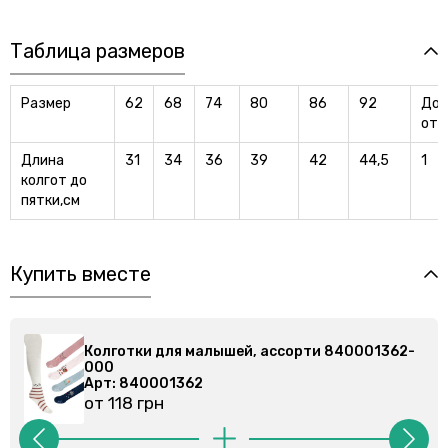
Таблица размеров
Размер
62
68
74
80
86
92
Доп
отк
Длина
31
34
36
39
42
44,5
1
колгот до
пятки,см
Купить вместе
2-
Колготки для малышей, ассорти 840001362-
000
Арт: 840001362
от 118 грн