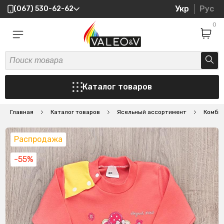
Укр
Рус
(067) 530-62-62
0
Каталог товаров
Главная
Каталог товаров
Ясельный ассортимент
Комби
Распродажа
-55%