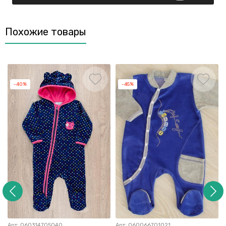
Похожие товары
-40%
-45%
Арт:
060314705040
Арт:
060066701021