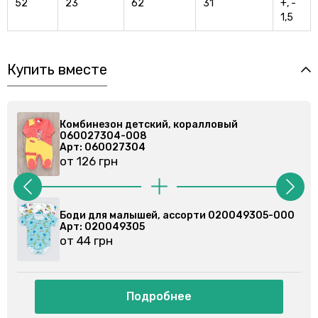
52
23
62
31
+, -
1,5
Купить вместе
детский, коралловый
Комбинезон детск
-008
060027304-008
7304
Арт: 060027304
от 126 грн
лышей, ассорти 020049305-000
Боди для малышей
9305
Арт: 020079102
от 44 грн
Подробнее
Подр