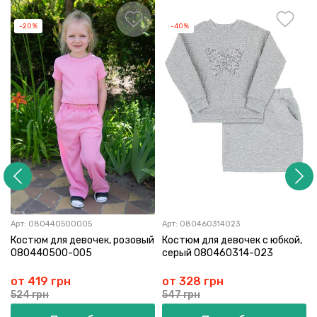
-20%
-40%
Арт:
080440500005
Арт:
080460314023
Костюм для девочек, розовый
Костюм для девочек с юбкой,
080440500-005
серый 080460314-023
от 419 грн
от 328 грн
524 грн
547 грн