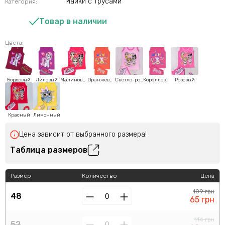
Майки с трусами
Категория:
Товар в наличии
Цвета:
Бордовый
Лиловый
Малиновый
Оранжевый
Светло-розовый
Коралловый
Розовый
Красный
Лимонный
Цена зависит от выбранного размера!
Таблица размеров
Размер
Количество
Цена
109 грн
48
65 грн
114 грн
52