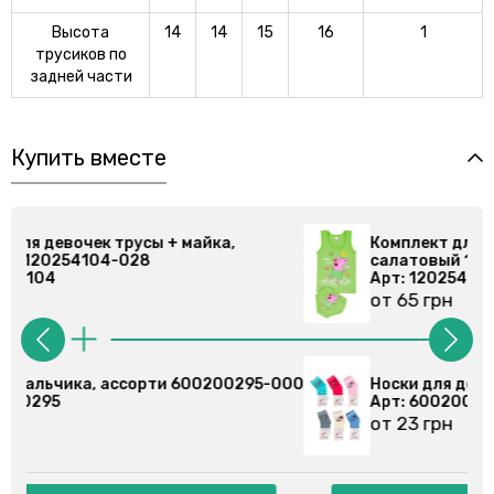
Высота
14
14
15
16
1
трусиков по
задней части
Купить вместе
Комплект для девочек трусы + майка,
салатовый 120254104-028
Арт: 120254104
от 65 грн
000
Носки для девочек, ассорти 600200372-000
Арт: 600200372
от 23 грн