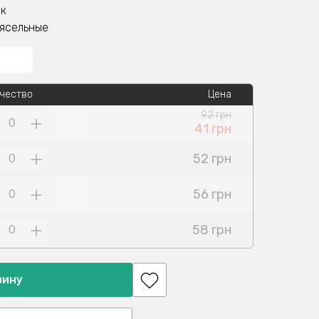
ок
 ясельные
чество
Цена
92 грн
41 грн
52 грн
56 грн
58 грн
зину