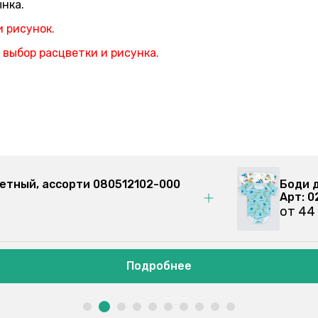
нка.
и рисунок.
 выбор расцветки и рисунка.
5-000
Комплект ясельный 2-х предметн
Арт: 080512102
от 41 грн