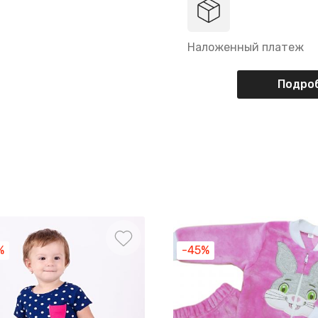
Наложенный платеж
Подроб
%
-45%