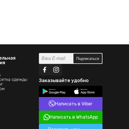
ельная
Подписаться
ия
а
сетка одежды
Заказывайте удобно
нг
ом
Написать в Viber
Написать в WhatsApp