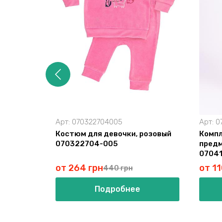
Арт:
070322704005
Арт:
0
Костюм для девочки, розовый
Компл
070322704-005
предм
07041
от 264 грн
от 11
440 грн
Подробнее