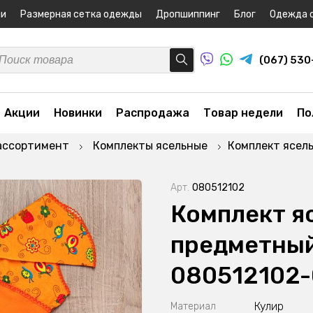
ни
Размерная сетка одежды
Дропшиппинг
Блог
Одежда 
(067) 53
Акции
Новинки
Распродажа
Товар недели
По
ассортимент
Комплекты ясельные
Комплект ясел
Арт.
080512102
Комплект я
предметный
080512102
Кулир
Материал