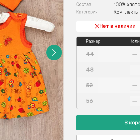
100% хлоп
Состав
Комплекты
Категория:
Нет в наличии
Размер
Коли
44
48
52
56
В кор