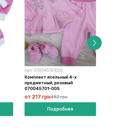
Арт:
070045701005
Арт:
0701
Комплект ясельный 4-х
Костюм 
предметный, розовый
ассорти
070045701-005
от 217 грн
от 63 г
482 грн
Подробнее