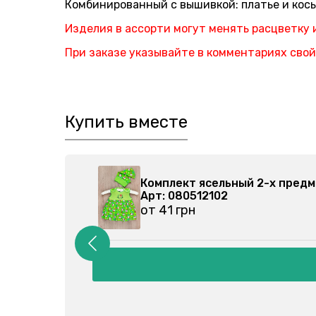
Комбинированный с вышивкой: платье и косы
Изделия в ассорти могут менять расцветку 
При заказе указывайте в комментариях свой
Купить вместе
Боди для малышей, ассорти 02004930
Арт: 020049305
от 44 грн
е