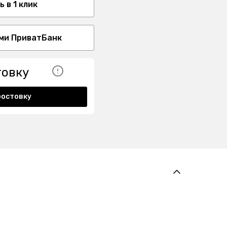
 в 1 клик
ми ПриватБанк
товку
ростовку