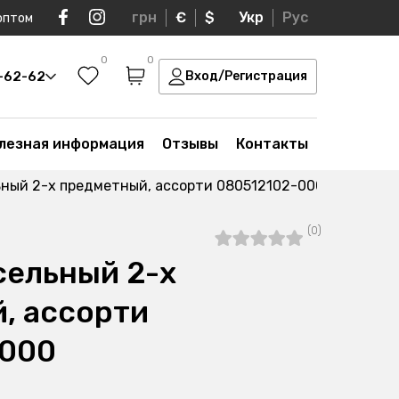
грн
€
$
Укр
Рус
оптом
0
0
0-62-62
Вход/Регистрация
лезная информация
Отзывы
Контакты
ьный 2-х предметный, ассорти 080512102-000
(0)
сельный 2-х
, ассорти
-000