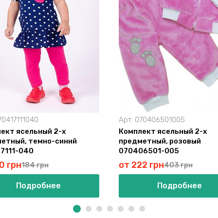
70417111040
Арт:
070406501005
ект ясельный 2-х
Комплект ясельный 2-х
етный, темно-синий
предметный, розовый
7111-040
070406501-005
0 грн
от 222 грн
184 грн
403 грн
Подробнее
Подробнее