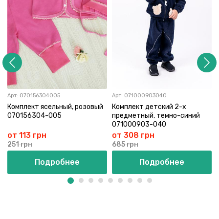
Арт:
070156304005
Арт:
071000903040
Комплект ясельный, розовый
Комплект детский 2-х
070156304-005
предметный, темно-синий
071000903-040
от 113 грн
от 308 грн
251 грн
685 грн
Подробнее
Подробнее