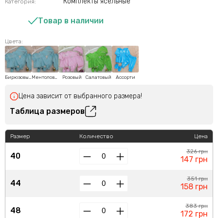
Комплекты ясельные
Категория:
Товар в наличии
Цвета:
Бирюзовый
Ментоловый
Розовый
Салатовый
Ассорти
Цена зависит от выбранного размера!
Таблица размеров
Размер
Количество
Цена
326 грн
40
147 грн
351 грн
44
158 грн
383 грн
48
172 грн