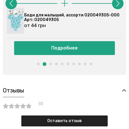
 ассорти 020049305-000
Боди для малышей, ассор
Арт: 020079102
от 44 грн
бнее
Подробнее
Отзывы
(0)
Оставить отзыв