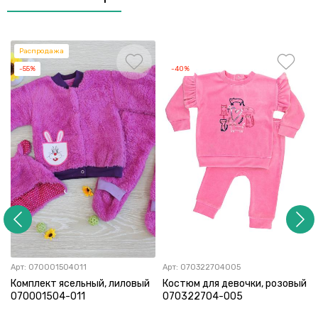
Распродажа
-55%
-40%
Арт:
070001504011
Арт:
070322704005
Комплект ясельный, лиловый
Костюм для девочки, розовый
070001504-011
070322704-005