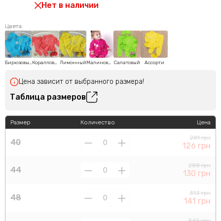
Нет в наличии
Цвета:
Бирюзовый
Коралловый
Лимонный
Малиновый
Салатовый
Ассорти
Цена зависит от выбранного размера!
Таблица размеров
Размер
Количество
Цена
281 грн
40
126 грн
288 грн
44
130 грн
313 грн
48
141 грн
345 грн