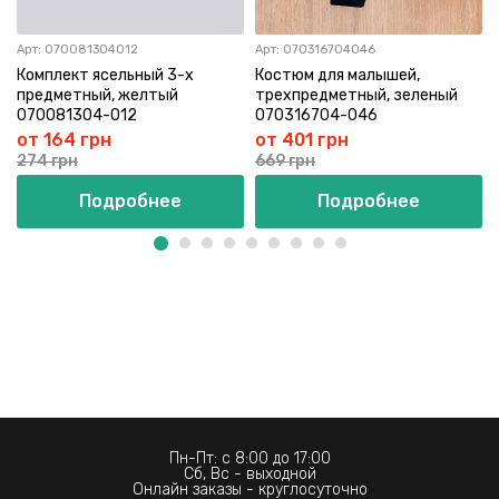
Арт:
070081304012
Арт:
070316704046
Комплект ясельный 3-х
Костюм для малышей,
предметный, желтый
трехпредметный, зеленый
070081304-012
070316704-046
от 164 грн
от 401 грн
274 грн
669 грн
Подробнее
Подробнее
Пн-Пт: с 8:00 до 17:00
Сб, Вс - выходной
Онлайн заказы - круглосуточно