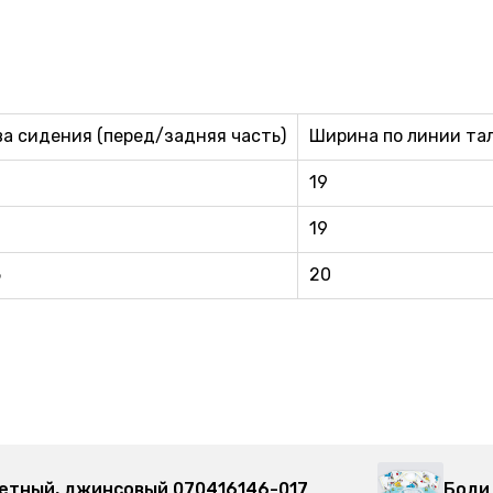
а сидения (перед/задняя часть)
Ширина по линии та
19
19
5
20
етный, джинсовый 070416146-017
Боди