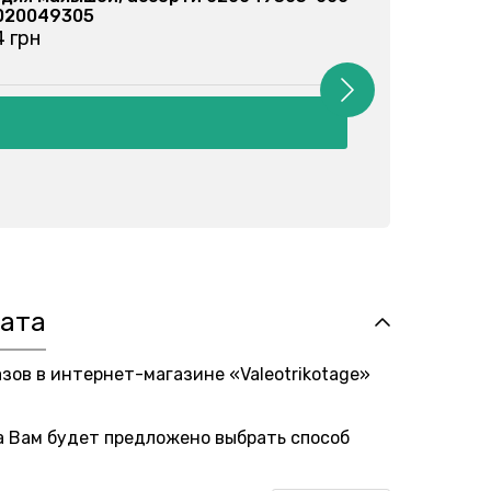
 020049305
Ар
4 грн
от
лата
азов в интернет-магазине «Valeotrikotage»
а Вам будет предложено выбрать способ