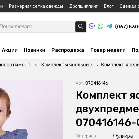
ни
Размерная сетка одежды
Дропшиппинг
Блог
Одежда 
(067) 53
Акции
Новинки
Распродажа
Товар недели
По
ассортимент
Комплекты ясельные
Комплект ясел
Арт.
070416146
Комплект я
двухпредме
070416146-
Фуликра
Материал