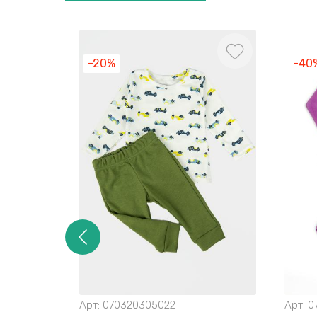
-20%
-40
Арт:
070320305022
Арт:
0