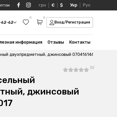
грн
€
$
Укр
Рус
оптом
0
0
0-62-62
Вход/Регистрация
лезная информация
Отзывы
Контакты
ьный двухпредметный, джинсовый 070416146-017
(0)
сельный
тный, джинсовый
017