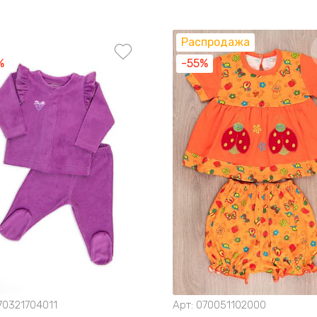
Распродажа
%
-55%
70321704011
Арт:
070051102000