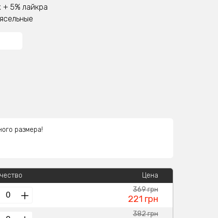
 + 5% лайкра
 ясельные
ного размера!
чество
Цена
369 грн
221 грн
382 грн