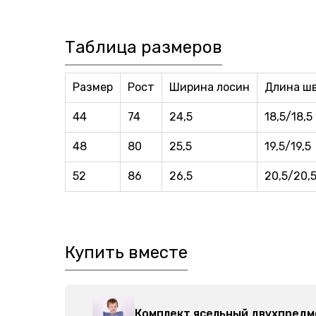
Таблица размеров
Размер
Рост
Ширина лосин
Длина шв
44
74
24,5
18,5/18,5
48
80
25,5
19,5/19,5
52
86
26,5
20,5/20,
Купить вместе
49414-000
Комплект ясельный двухпредм