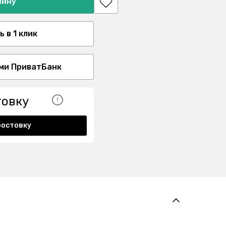
зину
 в 1 клик
ми ПриватБанк
товку
ростовку