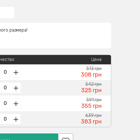
ного размера!
чество
Цена
513 грн
308 грн
542 грн
325 грн
591 грн
355 грн
639 грн
383 грн