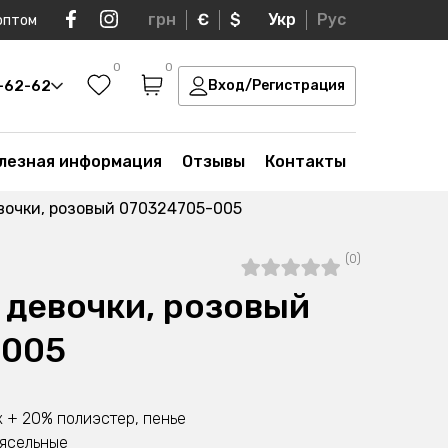
грн
€
$
Укр
Рус
оптом
0
0
0-62-62
Вход/Регистрация
лезная информация
Отзывы
Контакты
вочки, розовый 070324705-005
(0)
 девочки, розовый
-005
 + 20% полиэстер, пенье
 ясельные