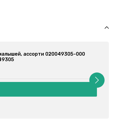
 малышей, ассорти 020079102-000
79102