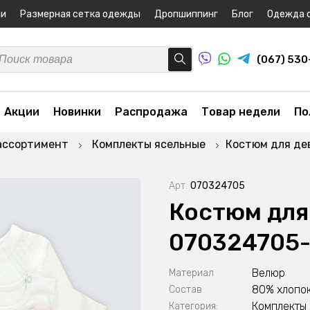
ни
Размерная сетка одежды
Дропшиппинг
Блог
Одежда 
(067) 53
Акции
Новинки
Распродажа
Товар недели
По
ассортимент
Комплекты ясельные
Костюм для де
Арт.
070324705
Костюм для
070324705
Велюр
Материал
80% хлопок
Состав
Комплекты
Категория: