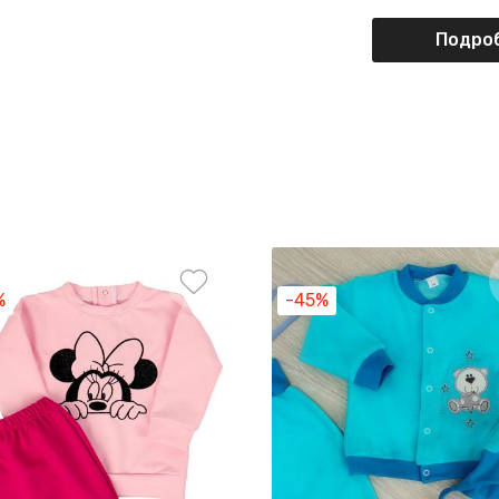
Подроб
%
-45%