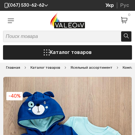
Укр
Рус
(067) 530-62-62
0
Каталог товаров
Главная
Каталог товаров
Ясельный ассортимент
Компл
-40%