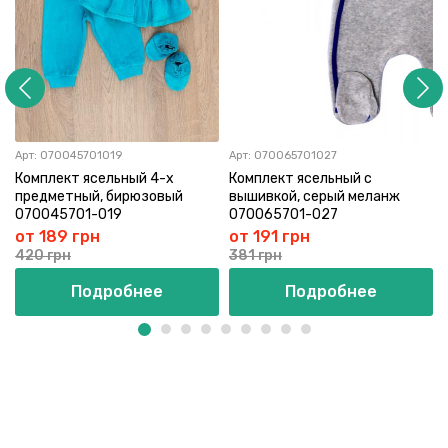
Арт:
070045701019
Арт:
070065701027
Комплект ясельный 4-х
Комплект ясельный с
предметный, бирюзовый
вышивкой, серый меланж
070045701-019
070065701-027
от 189 грн
от 191 грн
420 грн
381 грн
Подробнее
Подробнее