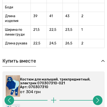
Боди
Длина
39
41
43
2
изделия
Ширина по
21,5
22,5
23,5
1
линии груди
Длина рукава
22,5
24,5
26,5
2
Купить вместе
етный,
Костюм для малышей, трехпредметный,
электрик 070307310-021
Арт: 070307310
от 304 грн