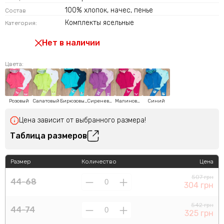
100% хлопок, начес, пенье
Состав
Комплекты ясельные
Категория:
Нет в наличии
Цвета:
Розовый
Салатовый
Бирюзовый
Сиреневый
Малиновый
Синий
Цена зависит от выбранного размера!
Таблица размеров
Размер
Количество
Цена
507 грн
44-68
304 грн
542 грн
44-74
325 грн